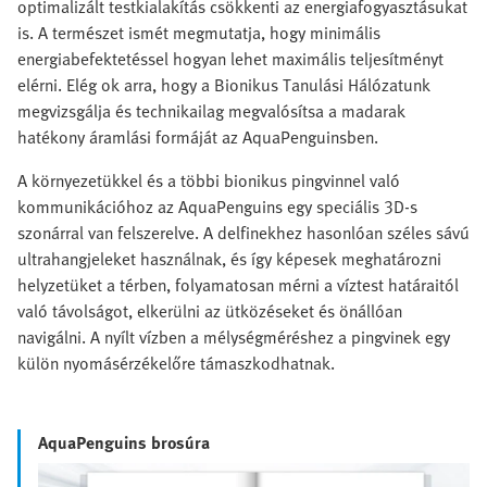
optimalizált testkialakítás csökkenti az energiafogyasztásukat
is. A természet ismét megmutatja, hogy minimális
energiabefektetéssel hogyan lehet maximális teljesítményt
elérni. Elég ok arra, hogy a Bionikus Tanulási Hálózatunk
megvizsgálja és technikailag megvalósítsa a madarak
hatékony áramlási formáját az AquaPenguinsben.
A környezetükkel és a többi bionikus pingvinnel való
kommunikációhoz az AquaPenguins egy speciális 3D-s
szonárral van felszerelve. A delfinekhez hasonlóan széles sávú
ultrahangjeleket használnak, és így képesek meghatározni
helyzetüket a térben, folyamatosan mérni a víztest határaitól
való távolságot, elkerülni az ütközéseket és önállóan
navigálni. A nyílt vízben a mélységméréshez a pingvinek egy
külön nyomásérzékelőre támaszkodhatnak.
AquaPenguins brosúra