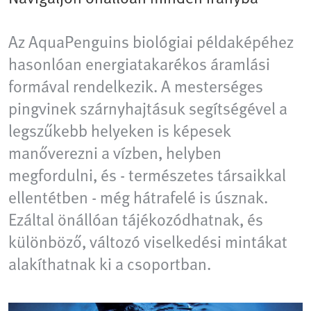
Az AquaPenguins biológiai példaképéhez
hasonlóan energiatakarékos áramlási
formával rendelkezik. A mesterséges
pingvinek szárnyhajtásuk segítségével a
legszűkebb helyeken is képesek
manőverezni a vízben, helyben
megfordulni, és - természetes társaikkal
ellentétben - még hátrafelé is úsznak.
Ezáltal önállóan tájékozódhatnak, és
különböző, változó viselkedési mintákat
alakíthatnak ki a csoportban.