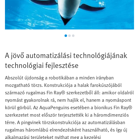
A jövő automatizálási technológiájának
technológiai fejlesztése
Abszolút újdonság a robotikában a minden irányban
mozgatható törzs. Konstrukciója a halak farokúszójából
származó rugalmas Fin Ray® szerkezetből áll: amikor oldalról
nyomást gyakorolnak rá, nem hajlik el, hanem a nyomáspont
körül görbül. Az AquaPenguins esetében a bionikus Fin Ray®
szerkezetet most először terjesztették ki a háromdimenziós
térre. A pingvinek törzskonstrukciója az automatizálásban
rugalmas háromlábú elrendezésként használható, és így új
alkalmazási területeket nyithat meg a kezelési