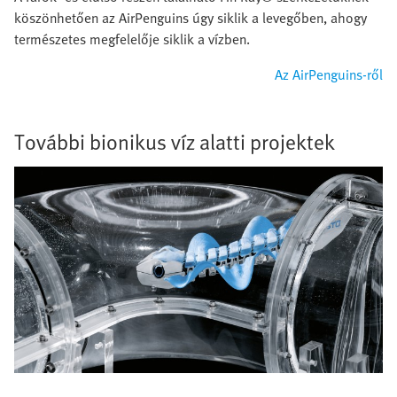
köszönhetően az AirPenguins úgy siklik a levegőben, ahogy
természetes megfelelője siklik a vízben.
Az AirPenguins-ről
További bionikus víz alatti projektek