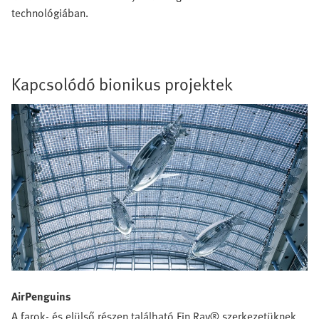
technológiában.
Kapcsolódó bionikus projektek
AirPenguins
A farok- és elülső részen található Fin Ray® szerkezetüknek