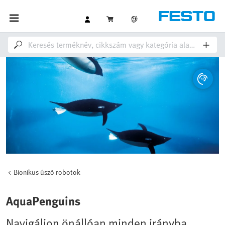
Bionikus úszó robotok
AquaPenguins
Navigáljon önállóan minden irányba