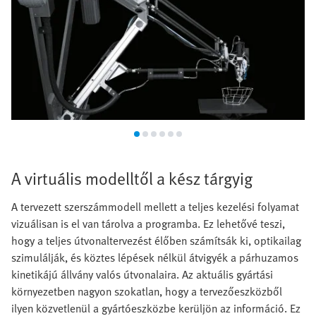
A virtuális modelltől a kész tárgyig
A tervezett szerszámmodell mellett a teljes kezelési folyamat
vizuálisan is el van tárolva a programba. Ez lehetővé teszi,
hogy a teljes útvonaltervezést élőben számítsák ki, optikailag
szimulálják, és köztes lépések nélkül átvigyék a párhuzamos
kinetikájú állvány valós útvonalaira. Az aktuális gyártási
környezetben nagyon szokatlan, hogy a tervezőeszközből
ilyen közvetlenül a gyártóeszközbe kerüljön az információ. Ez