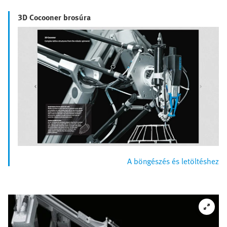
3D Cocooner brosúra
A böngészés és letöltéshez