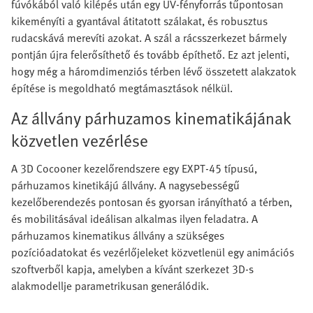
fúvókából való kilépés után egy UV-fényforrás tűpontosan
kikeményíti a gyantával átitatott szálakat, és robusztus
rudacskává merevíti azokat. A szál a rácsszerkezet bármely
pontján újra felerősíthető és tovább építhető. Ez azt jelenti,
hogy még a háromdimenziós térben lévő összetett alakzatok
építése is megoldható megtámasztások nélkül.
Az állvány párhuzamos kinematikájának
közvetlen vezérlése
A 3D Cocooner kezelőrendszere egy EXPT-45 típusú,
párhuzamos kinetikájú állvány. A nagysebességű
kezelőberendezés pontosan és gyorsan irányítható a térben,
és mobilitásával ideálisan alkalmas ilyen feladatra. A
párhuzamos kinematikus állvány a szükséges
pozícióadatokat és vezérlőjeleket közvetlenül egy animációs
szoftverből kapja, amelyben a kívánt szerkezet 3D-s
alakmodellje parametrikusan generálódik.