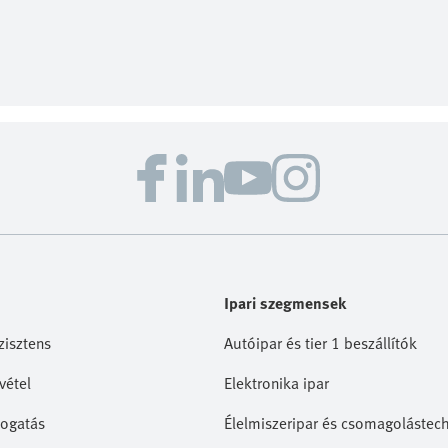
Ipari szegmensek
zisztens
Autóipar és tier 1 beszállítók
vétel
Elektronika ipar
ogatás
Élelmiszeripar és csomagolástec