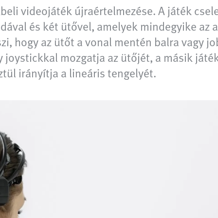
beli videojáték újraértelmezése. A játék cs
labdával és két ütővel, amelyek mindegyike az
szi, hogy az ütőt a vonal mentén balra vagy jo
y joystickkal mozgatja az ütőjét, a másik játé
ül irányítja a lineáris tengelyét.