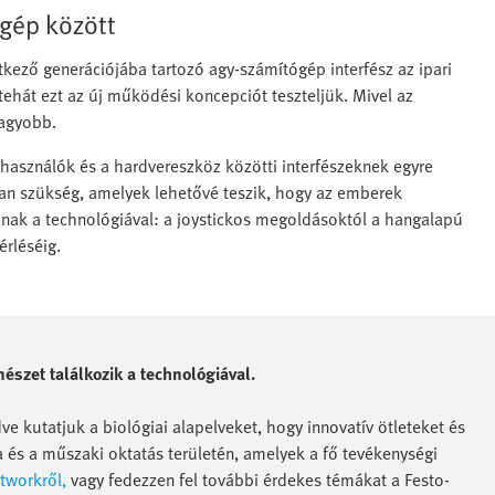
gép között
kező generációjába tartozó agy-számítógép interfész az ipari
ehát ezt az új működési koncepciót teszteljük. Mivel az
nagyobb.
használók és a hardvereszköz közötti interfészeknek egyre
van szükség, amelyek lehetővé teszik, hogy az emberek
ak a technológiával: a joystickos megoldásoktól a hangalapú
érléséig.
mészet találkozik a technológiával.
e kutatjuk a biológiai alapelveket, hogy innovatív ötleteket és
 és a műszaki oktatás területén, amelyek a fő tevékenységi
etworkről,
vagy fedezzen fel további érdekes témákat a Festo-