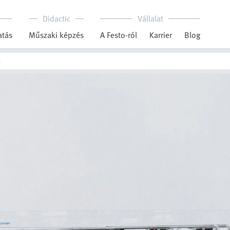
Didactic
Vállalat
tás
Műszaki képzés
A Festo-ról
Karrier
Blog