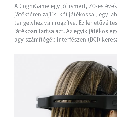
A CogniGame egy jól ismert, 70-es évek
játéktéren zajlik: két játékossal, egy 
tengelyhez van rögzítve. Ez lehetővé te
játékban tartsa azt. Az egyik játékos eg
agy-számítógép interfészen (BCI) kereszt