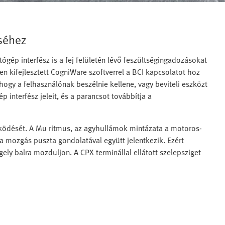
séhez
gép interfész is a fej felületén lévő feszültségingadozásokat
sen kifejlesztett CogniWare szoftverrel a BCI kapcsolatot hoz
hogy a felhasználónak beszélnie kellene, vagy beviteli eszközt
p interfész jeleit, és a parancsot továbbítja a
ködését. A Mu ritmus, az agyhullámok mintázata a motoros-
 a mozgás puszta gondolatával együtt jelentkezik. Ezért
ely balra mozduljon. A CPX terminállal ellátott szelepsziget