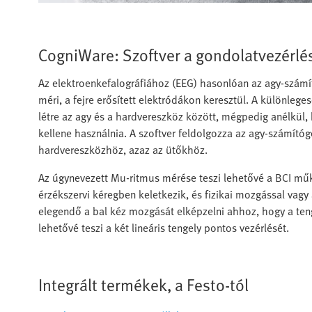
CogniWare: Szoftver a gondolatvezérlé
Az elektroenkefalográfiához (EEG) hasonlóan az agy-számító
méri, a fejre erősített elektródákon keresztül. A különlege
létre az agy és a hardvereszköz között, mégpedig anélkül, 
kellene használnia. A szoftver feldolgozza az agy-számítógé
hardvereszközhöz, azaz az ütőkhöz.
Az úgynevezett Mu-ritmus mérése teszi lehetővé a BCI mű
érzékszervi kéregben keletkezik, és fizikai mozgással vagy
elegendő a bal kéz mozgását elképzelni ahhoz, hogy a teng
lehetővé teszi a két lineáris tengely pontos vezérlését.
Integrált termékek, a Festo-tól