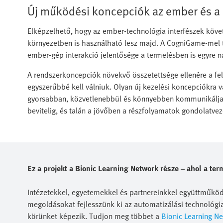
Új működési koncepciók az ember és a 
Elképzelhető, hogy az ember-technológia interfészek követ
környezetben is használható lesz majd. A CogniGame-mel t
ember-gép interakció jelentősége a termelésben is egyre 
A rendszerkoncepciók növekvő összetettsége ellenére a fel
egyszerűbbé kell válniuk. Olyan új kezelési koncepciókra 
gyorsabban, közvetlenebbül és könnyebben kommunikáljan
bevitelig, és talán a jövőben a részfolyamatok gondolatvez
Ez a projekt a Bionic Learning Network része – ahol a ter
Intézetekkel, egyetemekkel és partnereinkkel együttműködv
megoldásokat fejlesszünk ki az automatizálási technológia
körünket képezik. Tudjon meg többet a
Bionic Learning N