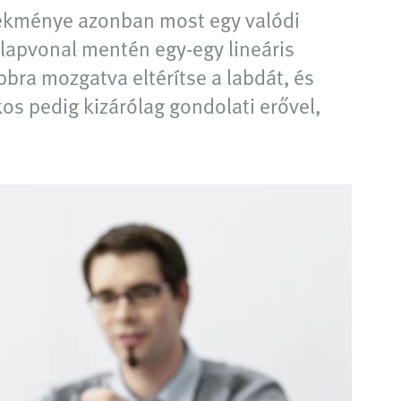
elekménye azonban most egy valódi
 alapvonal mentén egy-egy lineáris
bbra mozgatva eltérítse a labdát, és
kos pedig kizárólag gondolati erővel,