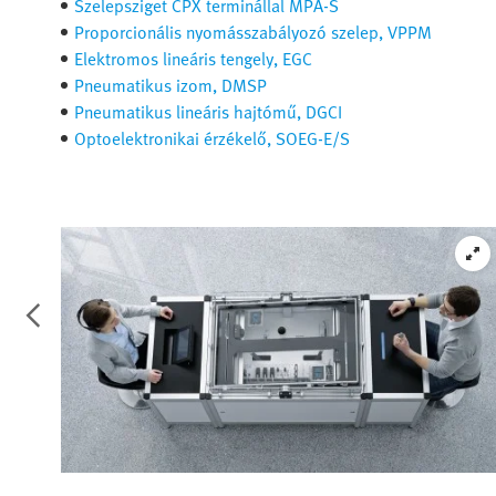
Szelepsziget CPX terminállal MPA-S
Proporcionális nyomásszabályozó szelep, VPPM
Elektromos lineáris tengely, EGC
Pneumatikus izom, DMSP
Pneumatikus lineáris hajtómű, DGCI
Optoelektronikai érzékelő, SOEG-E/S