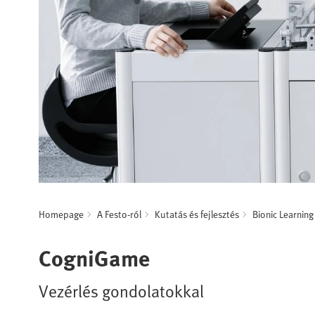
Homepage
A Festo-ról
Kutatás és fejlesztés
Bionic Learnin
CogniGame
Vezérlés gondolatokkal