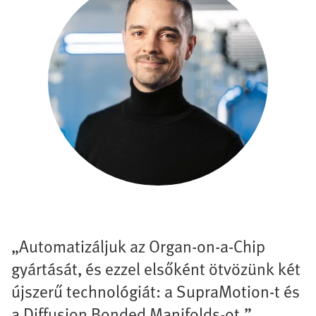
„Automatizáljuk az Organ-on-a-Chip
gyártását, és ezzel elsőként ötvözünk két
újszerű technológiát: a SupraMotion-t és
a Diffusion Bonded Manifolds-ot.”