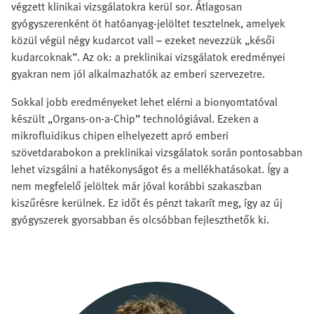
végzett klinikai vizsgálatokra kerül sor. Átlagosan
gyógyszerenként öt hatóanyag-jelöltet tesztelnek, amelyek
közül végül négy kudarcot vall – ezeket nevezzük „késői
kudarcoknak”. Az ok: a preklinikai vizsgálatok eredményei
gyakran nem jól alkalmazhatók az emberi szervezetre.
Sokkal jobb eredményeket lehet elérni a bionyomtatóval
készült „Organs-on-a-Chip” technológiával. Ezeken a
mikrofluidikus chipen elhelyezett apró emberi
szövetdarabokon a preklinikai vizsgálatok során pontosabban
lehet vizsgálni a hatékonyságot és a mellékhatásokat. Így a
nem megfelelő jelöltek már jóval korábbi szakaszban
kiszűrésre kerülnek. Ez időt és pénzt takarít meg, így az új
gyógyszerek gyorsabban és olcsóbban fejleszthetők ki.