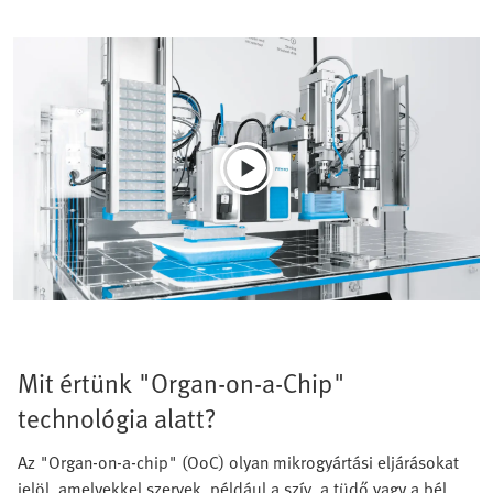
Mit értünk "Organ-on-a-Chip"
technológia alatt?
Az "Organ‑on‑a‑chip" (OoC) olyan mikrogyártási eljárásokat
jelöl, amelyekkel szervek, például a szív, a tüdő vagy a bél