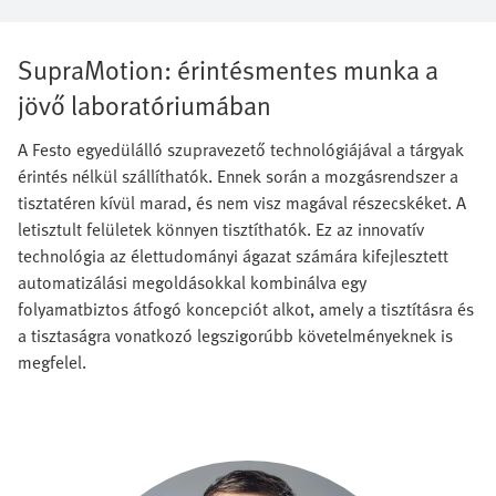
SupraMotion: érintésmentes munka a
jövő laboratóriumában
A Festo egyedülálló szupravezető technológiájával a tárgyak
érintés nélkül szállíthatók. Ennek során a mozgásrendszer a
tisztatéren kívül marad, és nem visz magával részecskéket. A
letisztult felületek könnyen tisztíthatók. Ez az innovatív
technológia az élettudományi ágazat számára kifejlesztett
automatizálási megoldásokkal kombinálva egy
folyamatbiztos átfogó koncepciót alkot, amely a tisztításra és
a tisztaságra vonatkozó legszigorúbb követelményeknek is
megfelel.