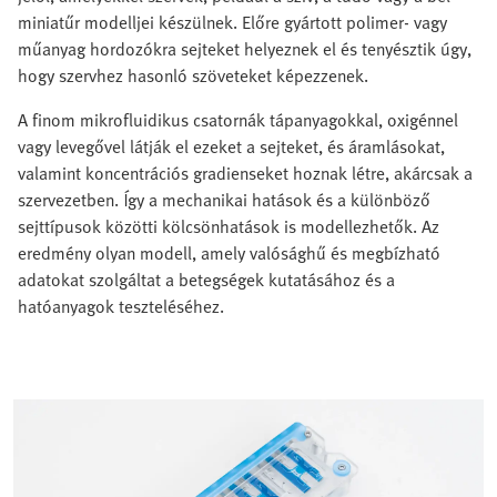
miniatűr modelljei készülnek. Előre gyártott polimer‑ vagy
műanyag hordozókra sejteket helyeznek el és tenyésztik úgy,
hogy szervhez hasonló szöveteket képezzenek.
A finom mikrofluidikus csatornák tápanyagokkal, oxigénnel
vagy levegővel látják el ezeket a sejteket, és áramlásokat,
valamint koncentrációs gradienseket hoznak létre, akárcsak a
szervezetben. Így a mechanikai hatások és a különböző
sejttípusok közötti kölcsönhatások is modellezhetők. Az
eredmény olyan modell, amely valósághű és megbízható
adatokat szolgáltat a betegségek kutatásához és a
hatóanyagok teszteléséhez.