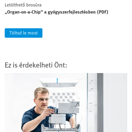
Letölthető brosúra
„Organ-on-a-Chip” a gyógyszerfejlesztésben (PDF)
Töltsd le most
Ez is érdekelheti Önt: