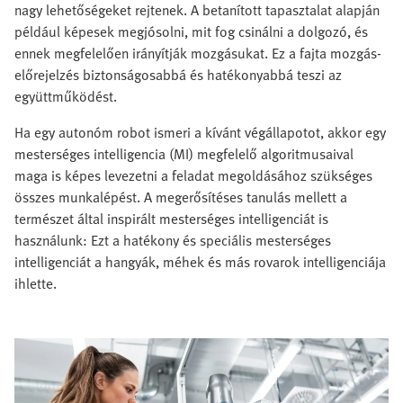
nagy lehetőségeket rejtenek. A betanított tapasztalat alapján
például képesek megjósolni, mit fog csinálni a dolgozó, és
ennek megfelelően irányítják mozgásukat. Ez a fajta mozgás-
előrejelzés biztonságosabbá és hatékonyabbá teszi az
együttműködést.
Ha egy autonóm robot ismeri a kívánt végállapotot, akkor egy
mesterséges intelligencia (MI) megfelelő algoritmusaival
maga is képes levezetni a feladat megoldásához szükséges
összes munkalépést. A megerősítéses tanulás mellett a
természet által inspirált mesterséges intelligenciát is
használunk: Ezt a hatékony és speciális mesterséges
intelligenciát a hangyák, méhek és más rovarok intelligenciája
ihlette.