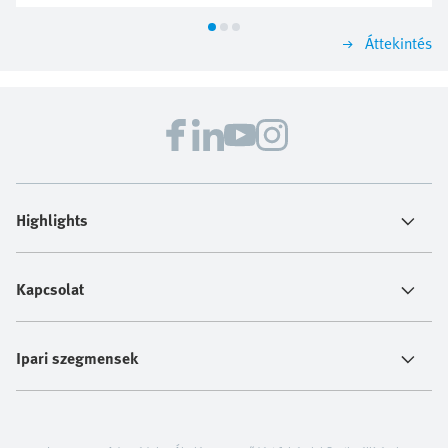
mérnökök számára, akikre egyre nagyobb nyomás
nehezedik a problémák gyors megoldása, az állásidők
Áttekintés
elkerülése és a termelés zavartalan fenntartása terén. A
Virtual Assistant segítségével pillanatok alatt
megoldást találhat.
Highlights
Kapcsolat
Ipari szegmensek