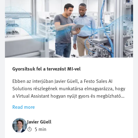
Gyorsítsuk fel a tervezést MI-vel
Ebben az interjúban Javier Güell, a Festo Sales AI
Solutions részlegének munkatársa elmagyarázza, hogy
a Virtual Assistant hogyan nyújt gyors és megbízható
műszaki válaszokat a Festo forrásaiból. Elmagyarázza,
Read more
hogy ez a Festo digitális szakértő hogyan segíti a
hibaelhárítást és a termékkeresést – a nap 24
Javier Güell
órájában, a hét minden napján. Ez igazi áttörést
5 min
jelenthet az ipari automatizálás területén dolgozó