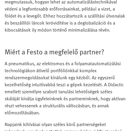
megmutassuk, hogyan lehet az automatizálástechnikával
védeni a legfontosabb erőforrásainkat, például a vizet, a
földet és a levegőt. Ehhez hozzátartozik a szállítási útvonalak
és beszállítói láncok lerövidítése is a deglobalizáció és a
kibocsátások ily módon történő minimalizálása révén.
Miért a Festo a megfelelő partner?
A pneumatikus, az elektromos és a folyamatautomatizálási
technológiákon átívelő portfóliónkkal komplex
rendszermegoldásokat kínálunk egy kézből. Az egyszerű
kezelhetőség intuitívabbá teszi a gépek kezelését. A Didactic
emellett személyre szabott tanulási lehetőségek széles
skáláját kínálja ügyfeleinknek és partnereinknek, hogy aktívan
részt vehessenek a strukturális változásban, és annak
előmozdításában.
Napjaink kihívásai olyan széles körű partnerségeket