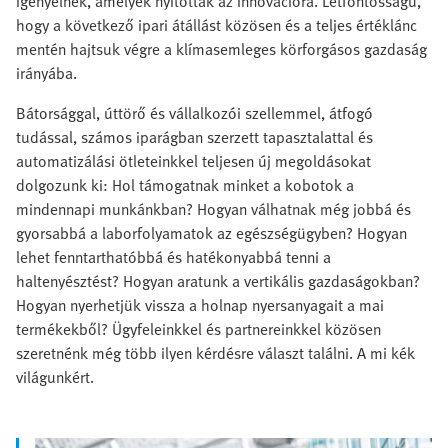
igényelnek, amelyek nyitottak az innovációra. Létfontosságú,
hogy a következő ipari átállást közösen és a teljes értéklánc
mentén hajtsuk végre a klímasemleges körforgásos gazdaság
irányába.
Bátorsággal, úttörő és vállalkozói szellemmel, átfogó
tudással, számos iparágban szerzett tapasztalattal és
automatizálási ötleteinkkel teljesen új megoldásokat
dolgozunk ki: Hol támogatnak minket a kobotok a
mindennapi munkánkban? Hogyan válhatnak még jobbá és
gyorsabbá a laborfolyamatok az egészségügyben? Hogyan
lehet fenntarthatóbbá és hatékonyabbá tenni a
haltenyésztést? Hogyan aratunk a vertikális gazdaságokban?
Hogyan nyerhetjük vissza a holnap nyersanyagait a mai
termékekből? Ügyfeleinkkel és partnereinkkel közösen
szeretnénk még több ilyen kérdésre választ találni. A mi kék
világunkért.