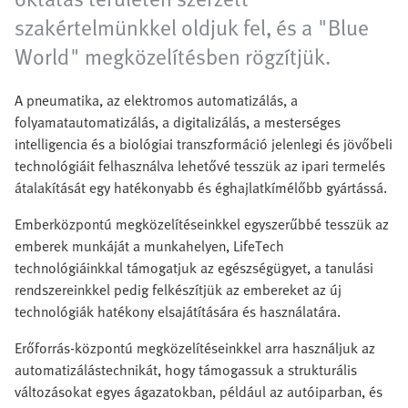
szakértelmünkkel oldjuk fel, és a "Blue
World" megközelítésben rögzítjük.
A pneumatika, az elektromos automatizálás, a
folyamatautomatizálás, a digitalizálás, a mesterséges
intelligencia és a biológiai transzformáció jelenlegi és jövőbeli
technológiáit felhasználva lehetővé tesszük az ipari termelés
átalakítását egy hatékonyabb és éghajlatkímélőbb gyártássá.
Emberközpontú megközelítéseinkkel egyszerűbbé tesszük az
emberek munkáját a munkahelyen, LifeTech
technológiáinkkal támogatjuk az egészségügyet, a tanulási
rendszereinkkel pedig felkészítjük az embereket az új
technológiák hatékony elsajátítására és használatára.
Erőforrás-központú megközelítéseinkkel arra használjuk az
automatizálástechnikát, hogy támogassuk a strukturális
változásokat egyes ágazatokban, például az autóiparban, és