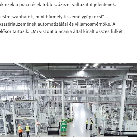
ak ezek a piaci rések több százezer változatot jelentenek.
testre szabhatók, mint bármelyik személygépkocsi” –
osszériaüzemének automatizálási és villamosmérnöke. A
or tartozik. „Mi viszont a Scania által kínált összes fülkét