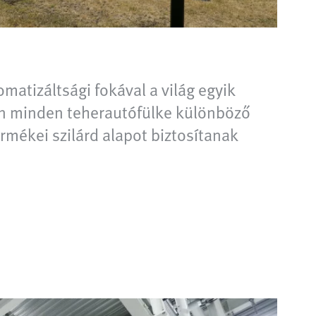
atizáltsági fokával a világ egyik
n minden teherautófülke különböző
ermékei szilárd alapot biztosítanak