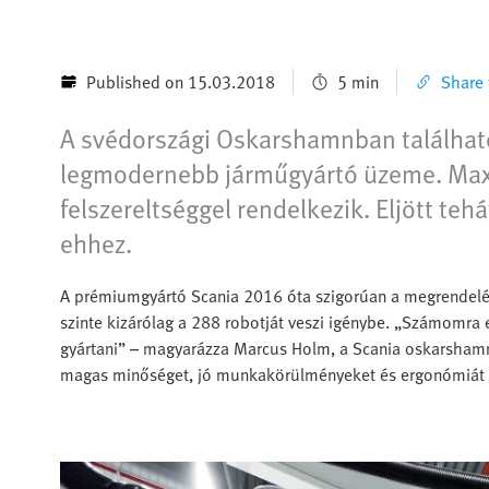
Published on 15.03.2018
5 min
Share t
A svédországi Oskarshamnban található
legmodernebb járműgyártó üzeme. Maxi
felszereltséggel rendelkezik. Eljött teh
ehhez.
A prémiumgyártó Scania 2016 óta szigorúan a megrendelése
szinte kizárólag a 288 robotját veszi igénybe. „Számomr
gyártani” – magyarázza Marcus Holm, a Scania oskarshamn
magas minőséget, jó munkakörülményeket és ergonómiát 