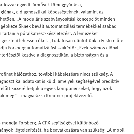
hordozza: egyedi járművek tömeggyártása,
iának, a diagnosztikai képességeknek, valamint az
hetően. „A moduláris szabványosítási koncepciót minden
A gépkezelőknek bevált automatizálási termékekkel szabad
 tartani a pótalkatrész-készletezést. A lemezeket
geszteni lehessen őket. „Tudatosan döntöttünk a Festo előre
ndja Forsberg automatizálási szakértő: „Ezek számos előnyt
nterfésztől kezdve a diagnosztikán, a biztonságon és a
rofinet hálózathoz, további kábelezésre nincs szükség. A
gnosztikai adatokat is küld, amelyek segítségével prediktív
azelőtt kicserélhetjük a egyes komponenseket, hogy azok
k meg” – magyarázza Kreutner projektvezető.
 – mondja Forsberg. A CPX segítségével különböző
ányok légtelenítését, ha beavatkozásra van szükség. „A mobil