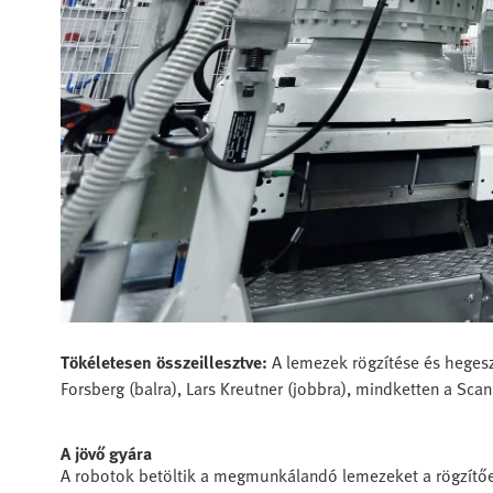
Tökéletesen összeillesztve:
A lemezek rögzítése és heges
Forsberg (balra), Lars Kreutner (jobbra), mindketten a Scani
A jövő gyára
A robotok betöltik a megmunkálandó lemezeket a rögzítőe