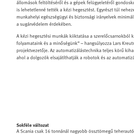
állomások feltöltéséről és a gépek felügyeletéről gondos
is lehetetlenné tették a kézi hegesztést. Egyrészt túl ne
munkahelyi egészségügyi és biztonsági irányelvek minimáli
a sugárvédelem érdekében.
A kézi hegesztési munkák kiiktatása a szerelőcsarnokból ké
folyamataink és a minőségünk” – hangsúlyozza Lars Kreut
projektvezetője. Az automatizálástechnika teljes körű kiha
ahol a dolgozók elsajátíthatják a robotok és az automatiz
Sokféle változat
A Scania csak 16 tonnánál nagyobb össztömegű teherautókat