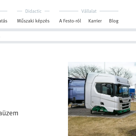
Didactic
Vállalat
tás
Műszaki képzés
A Festo-ról
Karrier
Blog
iaüzem