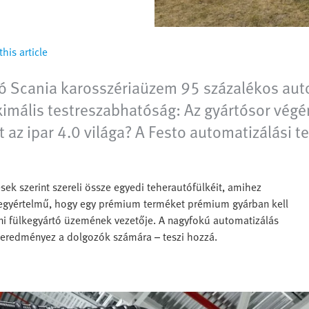
his article
 Scania karosszériaüzem 95 százalékos autom
mális testreszabhatóság: Az gyártósor végé
át az ipar 4.0 világa? A Festo automatizálási t
k szerint szereli össze egyedi teherautófülkéit, amihez
a egyértelmű, hogy egy prémium terméket prémium gyárban kell
i fülkegyártó üzemének vezetője. A nagyfokú automatizálás
eredményez a dolgozók számára – teszi hozzá.