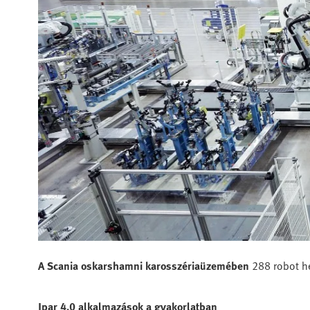
A Scania oskarshamni karosszériaüzemében
288 robot he
Ipar 4.0 alkalmazások a gyakorlatban