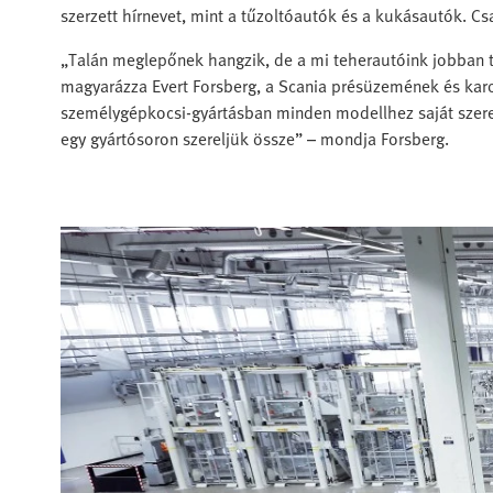
szerzett hírnevet, mint a tűzoltóautók és a kukásautók. Cs
„Talán meglepőnek hangzik, de a mi teherautóink jobban 
magyarázza Evert Forsberg, a Scania présüzemének és kar
személygépkocsi-gyártásban minden modellhez saját szerelős
egy gyártósoron szereljük össze” – mondja Forsberg.