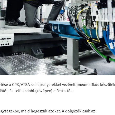
ztése a CPX/VTSA szelepszigetekkel vezérelt pneumatikus készüléke
ától, és Leif Lindahl (középen) a Festo-tól.
gységekbe, majd hegesztik azokat. A dolgozók csak az