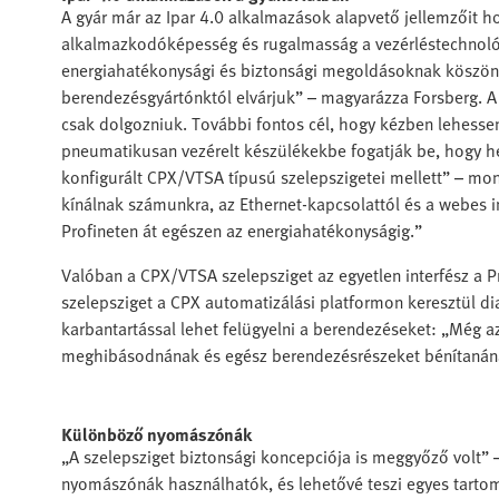
A gyár már az Ipar 4.0 alkalmazások alapvető jellemzőit 
alkalmazkodóképesség és rugalmasság a vezérléstechnológ
energiahatékonysági és biztonsági megoldásoknak köszön
berendezésgyártónktól elvárjuk” – magyarázza Forsberg. 
csak dolgozniuk. További fontos cél, hogy kézben lehessen
pneumatikusan vezérelt készülékekbe fogatják be, hogy he
konfigurált CPX/VTSA típusú szelepszigetei mellett” – mo
kínálnak számunkra, az Ethernet-kapcsolattól és a webes i
Profineten át egészen az energiahatékonyságig.”
Valóban a CPX/VTSA szelepsziget az egyetlen interfész a P
szelepsziget a CPX automatizálási platformon keresztül dia
karbantartással lehet felügyelni a berendezéseket: „Még 
meghibásodnának és egész berendezésrészeket bénítanána
Különböző nyomászónák
„A szelepsziget biztonsági koncepciója is meggyőző volt”
nyomászónák használhatók, és lehetővé teszi egyes tartom