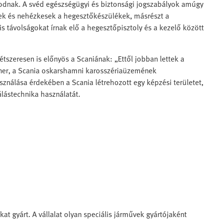
kodnak. A svéd egészségügyi és biztonsági jogszabályok amúgy
hezek és nehézkesek a hegesztőkészülékek, másrészt a
s távolságokat írnak elő a hegesztőpisztoly és a kezelő között
tszeresen is előnyös a Scaniának: „Ettől jobban lettek a
ner, a Scania oskarshamni karosszériaüzemének
sználása érdekében a Scania létrehozott egy képzési területet,
álástechnika használatát.
 gyárt. A vállalat olyan speciális járművek gyártójaként