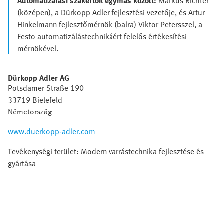
Automatizálási szakértők egymás között:
Markus Richter
(középen), a Dürkopp Adler fejlesztési vezetője, és Artur
Hinkelmann fejlesztőmérnök (balra) Viktor Petersszel, a
Festo automatizálástechnikáért felelős értékesítési
mérnökével.
Dürkopp Adler AG
Potsdamer Straße 190
33719 Bielefeld
Németország
www.duerkopp-adler.com
Tevékenységi terület: Modern varrástechnika fejlesztése és
gyártása