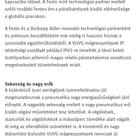
kapcsolási idővel. A Festo mint technológiai partner mellett
szóló további fontos érv a pótalkatrészek kiváló elérhetősége
a globális piacokon.
A Festo és a Dürkopp Adler innovatív technológiai partnerként
és prémium beszállítóként már eddig is hasznot húztak a
szorosabb együttműködésből. A VUVG mágnesszelepek IP
védettségi osztályát például IP65-re növelték a távol-keleti
textiliparban jellemző magas relatív páratartalomra vonatkozó
megnövekedett követelmények miatt.
Sebesség és nagy erők
A különböző ipari varrógépek üzemeltetésekor jól
megmutatkoznak a pneumatika nagy energiasűrűségével járó
előnyök. A nagyobb sebesség mellett a nagy pneumatikus erő
kiváló vágási műveleteket tesz lehetővé. A vágókések,
stancolók és vágóblokkok a másodperc töredéke alatt vágják
át még az ellenállóbb szöveteket is. A kisméretű és nagy
átáramlást biztosító VUVG mágnesszelepek nemcsak új