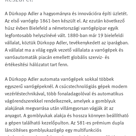
A Dürkopp Adler a hagyományra és innovációra építi üzletét.
Az első varrógép 1861-ben készült el. Az ezután következő
húsz évben Bielefeld a németországi varrógépipar egyik
legfontosabb helyszínévé vált. 1880-ban már 19 bielefeldi
vállalat, köztük Dürkopp Adler, tevékenykedett az iparágban.
A vállalat ma a világ egyik vezető vállalata a varrógépek és
varróautomaták piacán emellett globális szerviz- és
értékesítési hálózatot tart fenn.
A Dürkopp Adler automata varrógépek sokkal többek
egyszerű varrógépeknél. A csúcstechnológiás gépek modern
vezérléstechnikával, több fonaladagolóval és automatikus
vágórendszerekkel rendelkeznek, amelyek a gomblyuk
alakjának megvarrása után villámgyorsan vágják át az
anyagot. A gomblyukak alakja és hossza könnyen beállítható
a gépen található kezelőpulton. Az 581-es prémium dupla
láncöltéses gomblyukazógép egy multifunkciós