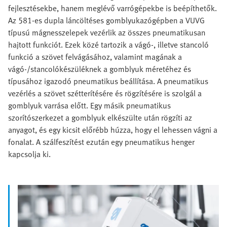
fejlesztésekbe, hanem meglévő varrógépekbe is beépíthetők.
Az 581-es dupla láncöltéses gomblyukazógépben a VUVG
típusú mágnesszelepek vezérlik az összes pneumatikusan
hajtott funkciót. Ezek közé tartozik a vágó-, illetve stancoló
funkció a szövet felvágásához, valamint magának a
vágó-/stancolókészüléknek a gomblyuk méretéhez és
típusához igazodó pneumatikus beállítása. A pneumatikus
vezérlés a szövet szétterítésére és rögzítésére is szolgál a
gomblyuk varrása előtt. Egy másik pneumatikus
szorítószerkezet a gomblyuk elkészülte után rögzíti az
anyagot, és egy kicsit előrébb húzza, hogy el lehessen vágni a
fonalat. A szálfeszítést ezután egy pneumatikus henger
kapcsolja ki.