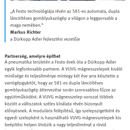
„A Festo technológiája révén az 581-es automata, dupla
láncöltéses gomblyukazógép a világon a leggyorsabb a
maga nemében.”
Markus Richter
a Dürkopp Adler fejlesztési vezetője
Partnerség, amelyre építhet
A pneumatika területén a Festo évek óta a Dürkopp Adler
egyik legfontosabb partnere. A VUVG mágnesszelepek kiváló
minősége és teljesítménye mintegy két éve arra késztette a
varrógépgyártót, hogy az 581-es dupla láncöltéses
gomblyukazógép áttervezése során szorosabbra fűzze az
együttműködést. A VUVG mágnesszelep-sorozat többek
között a változatok széles kínálata révén bizonyult
előnyösnek. A moduláris felépítésű, így szelepszigetként és
egyedi szelepként is használható VUVG mágnesszelepek kis
beépítési helyen ötvözik a nagy teljesítményt a rövid