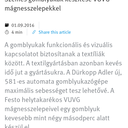
mágnesszelepekkel
01.09.2016
4 min
Share this article
A gomblyukak funkcionális és vizuális
kapcsolatot biztosítanak a textíliák
között. A textilgyártásban azonban kevés
idő jut a gyártásukra. A Dürkopp Adler új,
581-es automata gomblyukazógépe
maximális sebességet tesz lehetővé. A
Festo helytakarékos VUVG
mágnesszelepeivel egy gomblyuk
kevesebb mint négy másodperc alatt
készül el.