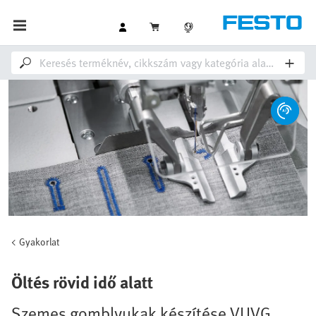
Gyakorlat
Öltés rövid idő alatt
Szemes gomblyukak készítése VUVG