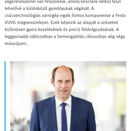
vágórendszerrel van felszerelve, amely késcsere nélkül teszi
lehetővé a különböző gomblyukak vágását. A
csúcstechnológiás varrógép egyik fontos komponense a Festo
VUVG mágnesszelepei. Ezek képezik az alapját a szövetek
különösen gyors kezelésének és precíz feldolgozásának. A
leggyorsabb változatban a farmergyártás ciklusideje alig négy
másodperc.