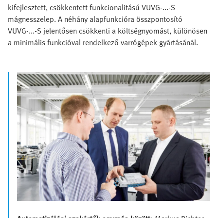
kifejlesztett, csökkentett funkcionalitású VUVG-...-S
mágnesszelep. A néhány alapfunkcióra összpontosító
VUVG-...-S jelentősen csökkenti a költségnyomást, különösen
a minimális funkcióval rendelkező varrógépek gyártásánál.