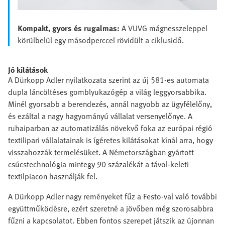
Kompakt, gyors és rugalmas:
A VUVG mágnesszeleppel
körülbelül egy másodperccel rövidült a ciklusidő.
Jó kilátások
A Dürkopp Adler nyilatkozata szerint az új 581-es automata
dupla láncöltéses gomblyukazógép a világ leggyorsabbika.
Minél gyorsabb a berendezés, annál nagyobb az ügyfélelőny,
és ezáltal a nagy hagyományú vállalat versenyelőnye. A
ruhaiparban az automatizálás növekvő foka az európai régió
textilipari vállalatainak is ígéretes kilátásokat kínál arra, hogy
visszahozzák termelésüket. A Németországban gyártott
csúcstechnológia mintegy 90 százalékát a távol-keleti
textilpiacon használják fel.
A Dürkopp Adler nagy reményeket fűz a Festo-val való további
együttműködésre, ezért szeretné a jövőben még szorosabbra
fűzni a kapcsolatot. Ebben fontos szerepet játszik az újonnan