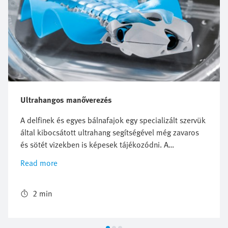
Ultrahangos manőverezés
A delfinek és egyes bálnafajok egy specializált szervük
által kibocsátott ultrahang segítségével még zavaros
és sötét vizekben is képesek tájékozódni. A
tengeralattjárókon is ultrahangos technológiát
Read more
használnak a tájékozódáshoz. Ultrahangos
érzékelőkkel még átlátszó anyagok távolságát is meg
lehet határozni, akár a víz alatt is. A BionicFinWave
2 min
ezeket a tulajdonságokat használja ki: A bionikus víz
alatti robot ultrahangos érzékelőinek köszönhetően