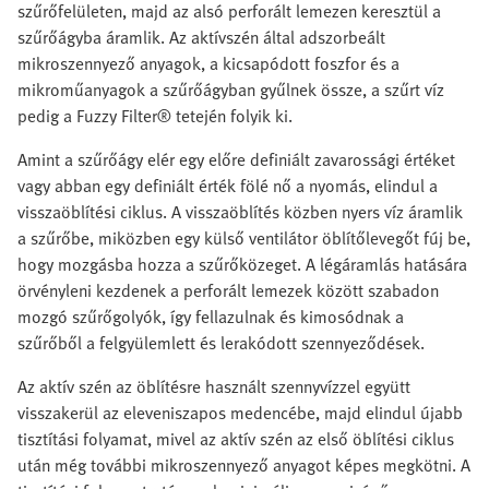
szűrőfelületen, majd az alsó perforált lemezen keresztül a
szűrőágyba áramlik. Az aktívszén által adszorbeált
mikroszennyező anyagok, a kicsapódott foszfor és a
mikroműanyagok a szűrőágyban gyűlnek össze, a szűrt víz
pedig a Fuzzy Filter® tetején folyik ki.
Amint a szűrőágy elér egy előre definiált zavarossági értéket
vagy abban egy definiált érték fölé nő a nyomás, elindul a
visszaöblítési ciklus. A visszaöblítés közben nyers víz áramlik
a szűrőbe, miközben egy külső ventilátor öblítőlevegőt fúj be,
hogy mozgásba hozza a szűrőközeget. A légáramlás hatására
örvényleni kezdenek a perforált lemezek között szabadon
mozgó szűrőgolyók, így fellazulnak és kimosódnak a
szűrőből a felgyülemlett és lerakódott szennyeződések.
Az aktív szén az öblítésre használt szennyvízzel együtt
visszakerül az eleveniszapos medencébe, majd elindul újabb
tisztítási folyamat, mivel az aktív szén az első öblítési ciklus
után még további mikroszennyező anyagot képes megkötni. A