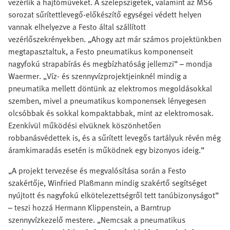
vezérlik a hajtóműveket. A szelepszigetek, valamint az MS6
sorozat sűrítettlevegő-előkészítő egységei védett helyen
vannak elhelyezve a Festo által szállított
vezérlőszekrényekben. „Ahogy azt már számos projektünkben
megtapasztaltuk, a Festo pneumatikus komponenseit
nagyfokú strapabírás és megbízhatóság jellemzi” – mondja
Waermer. „Víz- és szennyvízprojektjeinknél mindig a
pneumatika mellett döntünk az elektromos megoldásokkal
szemben, mivel a pneumatikus komponensek lényegesen
olcsóbbak és sokkal kompaktabbak, mint az elektromosak.
Ezenkívül működési elvüknek köszönhetően
robbanásvédettek is, és a sűrített levegős tartályuk révén még
áramkimaradás esetén is működnek egy bizonyos ideig.”
„A projekt tervezése és megvalósítása során a Festo
szakértője, Winfried Plaßmann mindig szakértő segítséget
nyújtott és nagyfokú elkötelezettségről tett tanúbizonyságot”
– teszi hozzá Hermann Klippenstein, a Barntrup
szennyvízkezelő mestere. „Nemcsak a pneumatikus