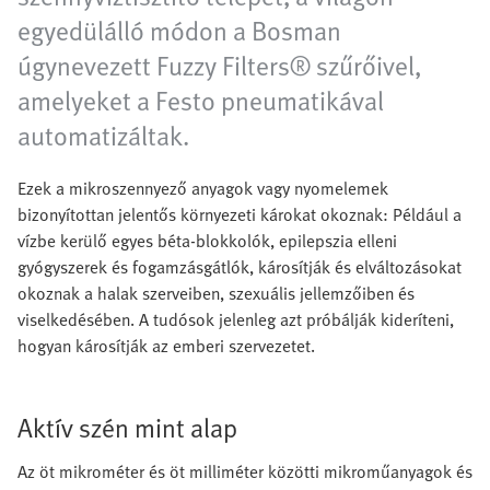
egyedülálló módon a Bosman
úgynevezett Fuzzy Filters® szűrőivel,
amelyeket a Festo pneumatikával
automatizáltak.
Ezek a mikroszennyező anyagok vagy nyomelemek
bizonyítottan jelentős környezeti károkat okoznak: Például a
vízbe kerülő egyes béta-blokkolók, epilepszia elleni
gyógyszerek és fogamzásgátlók, károsítják és elváltozásokat
okoznak a halak szerveiben, szexuális jellemzőiben és
viselkedésében. A tudósok jelenleg azt próbálják kideríteni,
hogyan károsítják az emberi szervezetet.
Aktív szén mint alap
Az öt mikrométer és öt milliméter közötti mikroműanyagok és