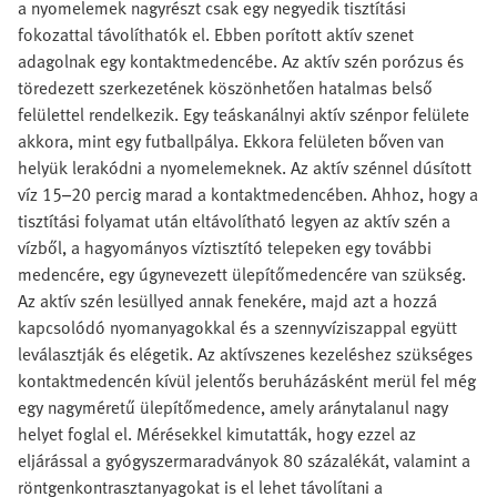
a nyomelemek nagyrészt csak egy negyedik tisztítási
fokozattal távolíthatók el. Ebben porított aktív szenet
adagolnak egy kontaktmedencébe. Az aktív szén porózus és
töredezett szerkezetének köszönhetően hatalmas belső
felülettel rendelkezik. Egy teáskanálnyi aktív szénpor felülete
akkora, mint egy futballpálya. Ekkora felületen bőven van
helyük lerakódni a nyomelemeknek. Az aktív szénnel dúsított
víz 15–20 percig marad a kontaktmedencében. Ahhoz, hogy a
tisztítási folyamat után eltávolítható legyen az aktív szén a
vízből, a hagyományos víztisztító telepeken egy további
medencére, egy úgynevezett ülepítőmedencére van szükség.
Az aktív szén lesüllyed annak fenekére, majd azt a hozzá
kapcsolódó nyomanyagokkal és a szennyvíziszappal együtt
leválasztják és elégetik. Az aktívszenes kezeléshez szükséges
kontaktmedencén kívül jelentős beruházásként merül fel még
egy nagyméretű ülepítőmedence, amely aránytalanul nagy
helyet foglal el. Mérésekkel kimutatták, hogy ezzel az
eljárással a gyógyszermaradványok 80 százalékát, valamint a
röntgenkontrasztanyagokat is el lehet távolítani a