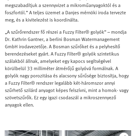
megszabadítjuk a szennyvizet a mikroműanyagoktól és a
foszfortól.” A teljes üzemet a Danjes mérnöki iroda tervezte
meg, és a kivitelezést is koordinálta.
„A szűrőrendszer fő részei a Fuzzy Filter® golyók” – mondja
Dr. Kathrin Gantner, a berlini Bosman Watermanagement
GmbH irodavezetője. A Bosman szűrőket és a pelyhesítő
berendezéseket gyárt. A Fuzzy Filter® golyók szintetikus
szálakból állnak, amelyeket egy kapocs segítségével
körülbelül 33 milliméter átmérőjű golyóvá formálnak. A
golyók nagy porozitása és alacsony sűrűsége biztosítja, hogy
a Fuzzy Filter® rendszer legalább két-háromszor annyi
szűrhető szilárd anyagot képes felszívni, mint a homok- vagy
szövetszűrők. Ez egy igazi csodaszál a mikroszennyező
anyagok ellen.