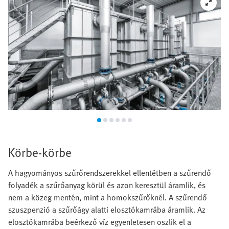
Körbe-körbe
A hagyományos szűrőrendszerekkel ellentétben a szűrendő
folyadék a szűrőanyag körül és azon keresztül áramlik, és
nem a közeg mentén, mint a homokszűrőknél. A szűrendő
szuszpenzió a szűrőágy alatti elosztókamrába áramlik. Az
elosztókamrába beérkező víz egyenletesen oszlik el a