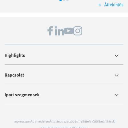
képes egy akrilüvegből készült csőrendszerben úszni,
Áttekintés
anélkül hogy nekiütközne a falaknak.
Highlights
Kapcsolat
Ipari szegmensek
Impresszum
Adatvédelem
Általános szerződési feltételek
Sütibeállítások