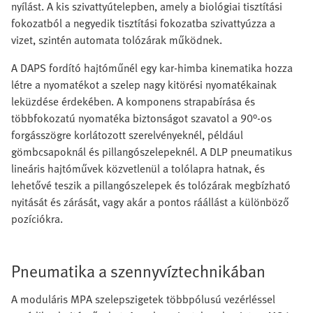
nyílást. A kis szivattyútelepben, amely a biológiai tisztítási
fokozatból a negyedik tisztítási fokozatba szivattyúzza a
vizet, szintén automata tolózárak működnek.
A DAPS fordító hajtóműnél egy kar-himba kinematika hozza
létre a nyomatékot a szelep nagy kitörési nyomatékainak
leküzdése érdekében. A komponens strapabírása és
többfokozatú nyomatéka biztonságot szavatol a 90°-os
forgásszögre korlátozott szerelvényeknél, például
gömbcsapoknál és pillangószelepeknél. A DLP pneumatikus
lineáris hajtóművek közvetlenül a tolólapra hatnak, és
lehetővé teszik a pillangószelepek és tolózárak megbízható
nyitását és zárását, vagy akár a pontos ráállást a különböző
pozíciókra.
Pneumatika a szennyvíztechnikában
A moduláris MPA szelepszigetek többpólusú vezérléssel