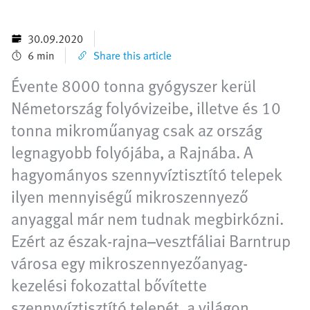
30.09.2020
6 min
Share this article
Évente 8000 tonna gyógyszer kerül
Németország folyóvizeibe, illetve és 10
tonna mikroműanyag csak az ország
legnagyobb folyójába, a Rajnába. A
hagyományos szennyvíztisztító telepek
ilyen mennyiségű mikroszennyező
anyaggal már nem tudnak megbirkózni.
Ezért az észak-rajna–vesztfáliai Barntrup
városa egy mikroszennyezőanyag-
kezelési fokozattal bővítette
szennyvíztisztító telepét, a világon