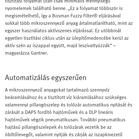
tisztítási folyamat után csak minimális mennyiségű
nyomelemek található benne. „Ez a folyamat többször is
megismételhető, így a Bosman Fuzzy Filter® eljárásával
sokkal több mikroszennyező anyag ártalmatlanítható, mint az
egyszer használatos aktívszenes eljárással. Ez utóbbinál
egyetlen tisztítási ciklus után az ülepítőmedencébe kerül az
aktív szén az iszappal együtt, majd leszivattyúzzák” –
magyarázza Gantner.
Automatizálás egyszerűen
A mikroszennyező anyagokat tartalmazó szennyvíz
beáramlásához és a tisztított víz kiáramlásához szükséges
valamennyi pillangószelep és tolózár automatikus nyitását és
zárását a DAPS fordító hajtóművek és a DLP lineáris
hajtóművek végzik pneumatikusan. További pneumatikus
hajtású pillangószelepek és tolózárak vezetik be az
öblítőlevegőt, valamint nyitják és zárják az iszapkivezető