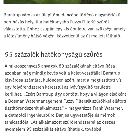
Barntrup városa az ülepítőmedencébe történő nagymértékű
beruházás helyett a hatékonyabb Fuzzy Filter® szűrőt
választotta. Ehhez csupán egy kis épületre van szükség, amely
a létesítmény hátsó végén, közvetlenül az út mellett látható.
95 százalék hatékonyságú szűrés
A mikroszennyező anyagok 80 százalékának eltávolítása
azonban még mindig kevés volt a kelet-vesztfáliai Barntrup
kisvárosa számára, különösen azért, mert a megtisztított víz
egy folyórendszeren keresztül az ivóvízgyűjtő területre
kerülhet. „Ezért Barntrup úgy döntött, hogy a világon elsőként
a Bosman Watermanagement Fuzzy Filters® szűrőkkel ellátott
tisztítórendszerét alkalmazza” – magyarázza Frank Waermer,
a detmoldi Ingenieurbüro Danjes ügyvezetője és mérnök
tanácsadója. „Az alkalmazott szűrőrendszerrel az összes
nyomelem 95 százalékát eltávolíthatjuk, továbbá