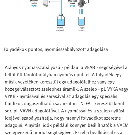
Folyadékok pontos, nyomásszabályozott adagolása
Arányos nyomásszabályozó - például a VEAB - segítségével a
feltöltött tárolótartályban nyomás épül fel. A folyadék egy
másik vezetéken keresztül egy adagolófejhez vagy egy
közegelválasztott szelephez áramlik. A szelep - pl. VYKA vagy
VYKB - nyitásával és zárásával az adagolás egy speciális
fluidikus dugaszolható csavarzaton - NLFA - keresztül kerül
sor, pl. VAVN adagolótűvel. A nyomással és a szelep nyitási
idejével szabályozhatja, hogy mennyi folyadékot szeretne
adagolni. A nyitási idők például könnyen beállíthatók a VAEM
szelepvezérlő modul segítségével. Ezzel a beállítással és a