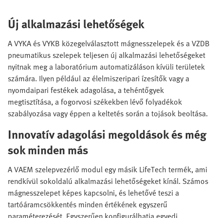
Új alkalmazási lehetőségek
A VYKA és VYKB közegelválasztott mágnesszelepek és a VZDB
pneumatikus szelepek teljesen új alkalmazási lehetőségeket
nyitnak meg a laboratórium automatizáláson kívüli területek
számára. Ilyen például az élelmiszeripari ízesítők vagy a
nyomdaipari festékek adagolása, a tehéntőgyek
megtisztítása, a fogorvosi székekben lévő folyadékok
szabályozása vagy éppen a keltetés során a tojások beoltása.
Innovatív adagolási megoldások és még
sok minden más
A VAEM szelepvezérlő modul egy másik LifeTech termék, ami
rendkívül sokoldalú alkalmazási lehetőségeket kínál. Számos
mágnesszelepet képes kapcsolni, és lehetővé teszi a
tartóáramcsökkentés minden értékének egyszerű
paraméterezését. Egyszerűen konfigurálhatja egyedi