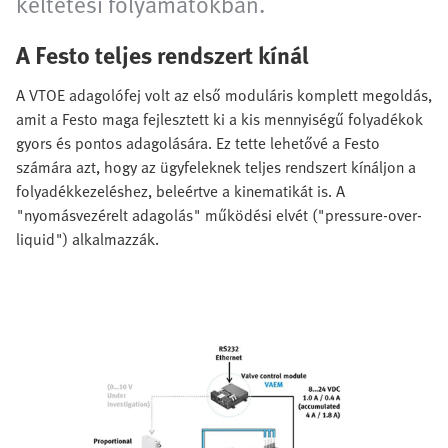
keltetési folyamatokban.
A Festo teljes rendszert kínál
A VTOE adagolófej volt az első moduláris komplett megoldás,
amit a Festo maga fejlesztett ki a kis mennyiségű folyadékok
gyors és pontos adagolására. Ez tette lehetővé a Festo
számára azt, hogy az ügyfeleknek teljes rendszert kínáljon a
folyadékkezeléshez, beleértve a kinematikát is. A
"nyomásvezérelt adagolás" működési elvét ("pressure-over-
liquid") alkalmazzák.