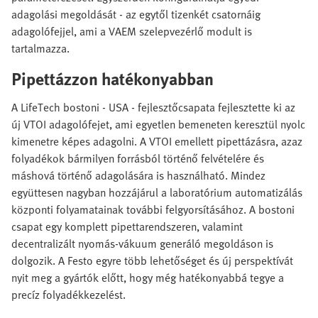
adagolási megoldását - az egytől tizenkét csatornáig
adagolófejjel, ami a VAEM szelepvezérlő modult is
tartalmazza.
Pipettázzon hatékonyabban
A LifeTech bostoni - USA - fejlesztőcsapata fejlesztette ki az
új VTOI adagolófejet, ami egyetlen bemeneten keresztül nyolc
kimenetre képes adagolni. A VTOI emellett pipettázásra, azaz
folyadékok bármilyen forrásból történő felvételére és
máshová történő adagolására is használható. Mindez
együttesen nagyban hozzájárul a laboratórium automatizálás
központi folyamatainak további felgyorsításához. A bostoni
csapat egy komplett pipettarendszeren, valamint
decentralizált nyomás-vákuum generáló megoldáson is
dolgozik. A Festo egyre több lehetőséget és új perspektívát
nyit meg a gyártók előtt, hogy még hatékonyabbá tegye a
precíz folyadékkezelést.