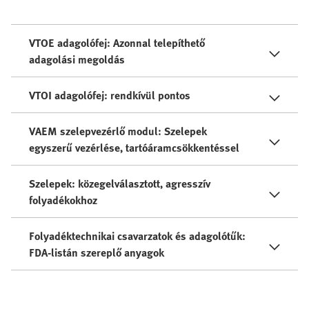
VTOE adagolófej: Azonnal telepíthető
adagolási megoldás
VTOI adagolófej: rendkívül pontos
VAEM szelepvezérlő modul: Szelepek
egyszerű vezérlése, tartóáramcsökkentéssel
Szelepek: közegelválasztott, agresszív
folyadékokhoz
Folyadéktechnikai csavarzatok és adagolótűk:
FDA-listán szereplő anyagok