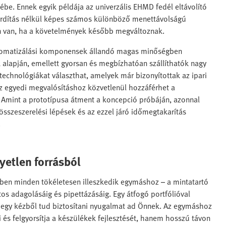
ébe. Ennek egyik példája az univerzális EHMD fedél eltávolító
rdítás nélkül képes számos különböző menettávolságú
gban van, ha a követelmények később megváltoznak.
utomatizálási komponensek állandó magas minőségben
alapján, emellett gyorsan és megbízhatóan szállíthatók nagy
technológiákat választhat, amelyek már bizonyítottak az ipari
 egyedi megvalósításhoz közvetlenül hozzáférhet a
Amint a prototípusa átment a koncepció próbáján, azonnal
 összeszerelési lépések és az ezzel járó időmegtakarítás
.
yetlen forrásból
ben minden tökéletesen illeszkedik egymáshoz – a mintatartó
os adagolásáig és pipettázásáig. Egy átfogó portfólióval
t egy kézből tud biztosítani nyugalmat ad Önnek. Az egymáshoz
és felgyorsítja a készülékek fejlesztését, hanem hosszú távon