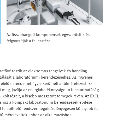
Az összehangolt komponensek egyszerűsítik és
felgyorsítják a fejlesztést.
ehetővé teszik az elektromos tengelyek és handling
zálását a laboratóriumi berendezéseihez. Az ingyenes
lelően rendelhet, így elkerülheti a túlméretezést. Ez
t meg, javítja az energiahatékonyságot a fenntarthatóság
i költségeit, a kisebb mozgatott tömegek révén. Az EXCL
ításhoz a kompakt laboratóriumi berendezések építése
nal telepíthető rendszermegoldás lényegesen könnyebb és
túlméretezettek ehhez az alkalmazáshoz.