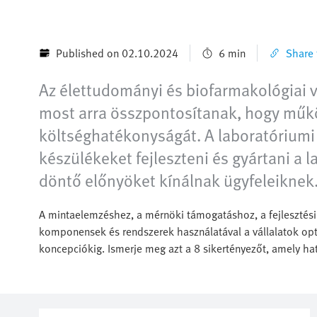
Published on 02.10.2024
6 min
Share t
Az élettudományi és biofarmakológiai vá
most arra összpontosítanak, hogy műkö
költséghatékonyságát. A laboratóriumi 
készülékeket fejleszteni és gyártani a
döntő előnyöket kínálnak ügyfeleiknek
A mintaelemzéshez, a mérnöki támogatáshoz, a fejlesztés
komponensek és rendszerek használatával a vállalatok opt
koncepciókig. Ismerje meg azt a 8 sikertényezőt, amely ha