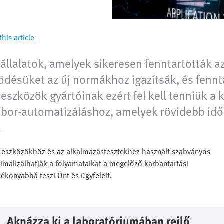
his article
llalatok, amelyek sikeresen fenntartották az 
désüket az új normákhoz igazítsák, és fennt
eszközök gyártóinak ezért fel kell tenniük a
 labor-automatizáláshoz, amelyek rövidebb idő
.
i eszközökhöz és az alkalmazástesztekhez használt szabványos
imalizálhatják a folyamataikat a megelőző karbantartási
tékonyabbá teszi Önt és ügyfeleit.
Aknázza ki a laboratóriumában rejlő