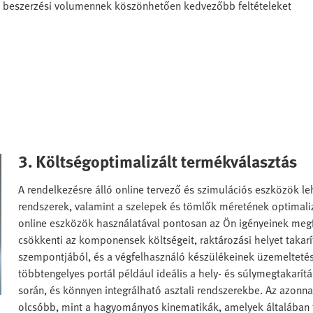
b beszerzési volumennek köszönhetően kedvezőbb feltételeket
3. Költségoptimalizált termékválasztás
A rendelkezésre álló online tervező és szimulációs eszközök l
rendszerek, valamint a szelepek és tömlők méretének optimali
online eszközök használatával pontosan az Ön igényeinek megfe
csökkenti az komponensek költségeit, raktározási helyet takarí
szempontjából, és a végfelhasználó készülékeinek üzemeltetés
többtengelyes portál például ideális a hely- és súlymegtakar
során, és könnyen integrálható asztali rendszerekbe. Az azon
olcsóbb, mint a hagyományos kinematikák, amelyek általában 