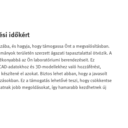
ési időkért
aszába, és hagyja, hogy támogassa Önt a megvalósításban.
mányok területén szerzett ágazati tapasztalattal ötvözik. A
tékonyabbá az Ön laboratóriumi berendezéseit. Ez
a CAD-adatokhoz és 3D-modellekhez való hozzáférést,
készítené el azokat. Biztos lehet abban, hogy a javasolt
zásokban. Ez a támogatás lehetővé teszi, hogy csökkentse
álhatnak jobb megoldásokat, így hamarabb kezdhetnek új