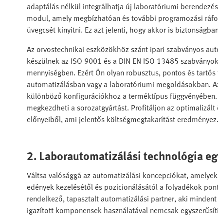
adaptálás nélkül integrálhatja új laboratóriumi berendezés
modul, amely megbízhatóan és további programozási ráfo
üvegcsét kinyitni. Ez azt jelenti, hogy akkor is biztonsá
Az orvostechnikai eszközökhöz szánt ipari szabványos a
készülnek az ISO 9001 és a DIN EN ISO 13485 szabványok 
mennyiségben. Ezért Ön olyan robusztus, pontos és tartós 
automatizálásban vagy a laboratóriumi megoldásokban. Az
különböző konfigurációkhoz a terméktípus függvényében. 
megkezdheti a sorozatgyártást. Profitáljon az optimalizált
előnyeiből, ami jelentős költségmegtakarítást eredményez
2. Laborautomatizálási technológia eg
Váltsa valósággá az automatizálási koncepciókat, amelyek
edények kezelésétől és pozicionálásától a folyadékok pont
rendelkező, tapasztalt automatizálási partner, aki minden
igazított komponensek használatával nemcsak egyszerűsíti 