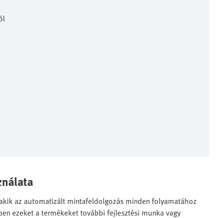
ól
ználata
 akik az automatizált mintafeldolgozás minden folyamatához
en ezeket a termékeket további fejlesztési munka vagy