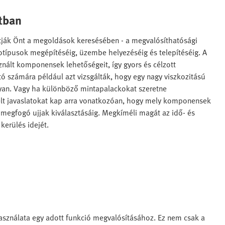
tban
tják Önt a megoldások keresésében - a megvalósíthatósági
otípusok megépítéséig, üzembe helyezéséig és telepítéséig. A
nált komponensek lehetőségeit, így gyors és célzott
tó számára például azt vizsgálták, hogy egy nagy viszkozitású
gyan. Vagy ha különböző mintapalackokat szeretne
telt javaslatokat kap arra vonatkozóan, hogy mely komponensek
 megfogó ujjak kiválasztásáig. Megkíméli magát az idő- és
 kerülés idejét.
asználata egy adott funkció megvalósításához. Ez nem csak a