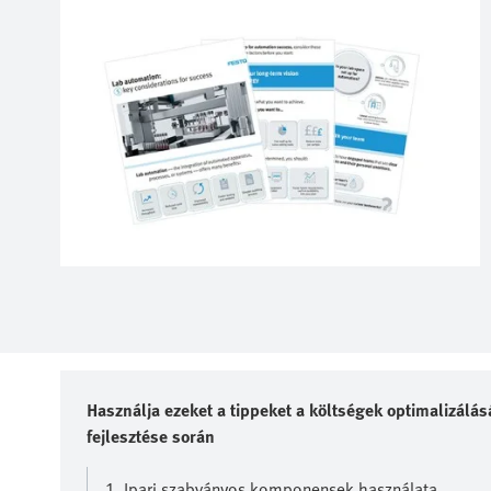
Használja ezeket a tippeket a költségek optimalizál
fejlesztése során
1. Ipari szabványos komponensek használata