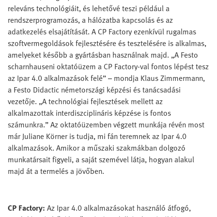
releváns technológiáit, és lehetővé teszi például a
rendszerprogramozás, a hálózatba kapcsolás és az
adatkezelés elsajátítását. A CP Factory ezenkívül rugalmas
szoftvermegoldások fejlesztésére és tesztelésére is alkalmas,
amelyeket később a gyártásban használnak majd. „A Festo
scharnhauseni oktatóüzem a CP Factory-val fontos lépést tesz
az Ipar 4.0 alkalmazások felé” – mondja Klaus Zimmermann,
a Festo Didactic németországi képzési és tanácsadási
vezetője. „A technológiai fejlesztések mellett az
alkalmazottak interdiszciplináris képzése is fontos
számunkra.” Az oktatóüzemben végzett munkája révén most
már Juliane Körner is tudja, mi fán teremnek az Ipar 4.0
alkalmazások. Amikor a műszaki szakmákban dolgozó
munkatársait figyeli, a saját szemével látja, hogyan alakul
majd át a termelés a jövőben.
CP Factory:
Az Ipar 4.0 alkalmazásokat használó átfogó,