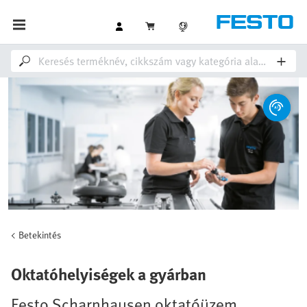
Betekintés
Oktatóhelyiségek a gyárban
Festo Scharnhausen oktatóüzem