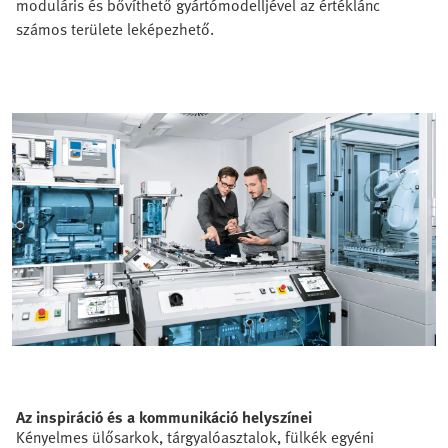
moduláris és bővíthető gyártómodelljével az értéklánc
számos területe leképezhető.
Az inspiráció és a kommunikáció helyszínei
Kényelmes ülősarkok, tárgyalóasztalok, fülkék egyéni