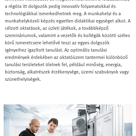
a régóta itt dolgozók pedig innovatív folyamatokkal és
technológiákkal ismerkedhetnek meg. A munkahelyi és a
munkahelyközeli képzés egyetlen didaktikai egységet alkot. A
célzott oktatások, az üzleti játékok, a továbbképző
szemináriumok, valamint a vezetők és kollégák közötti széles
körű ismeretcsere lehetővé teszi az egyes dolgozók
igényeihez igazított tanulást. Az optimális tanulási
eredmények érdekében az oktatóüzem tantermei különböző
tanulási területeket ölelnek fel, például minőség, energia,
biztonság, alkatrészek érzékenysége, üzemi szabványok vagy
szünethelyiségek.