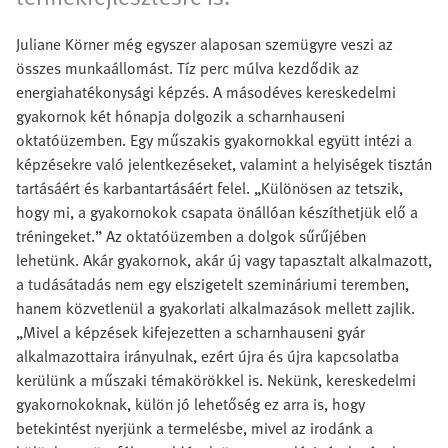
Juliane Körner még egyszer alaposan szemügyre veszi az
összes munkaállomást. Tíz perc múlva kezdődik az
energiahatékonysági képzés. A másodéves kereskedelmi
gyakornok két hónapja dolgozik a scharnhauseni
oktatóüzemben. Egy műszakis gyakornokkal együtt intézi a
képzésekre való jelentkezéseket, valamint a helyiségek tisztán
tartásáért és karbantartásáért felel. „Különösen az tetszik,
hogy mi, a gyakornokok csapata önállóan készíthetjük elő a
tréningeket.” Az oktatóüzemben a dolgok sűrűjében
lehetünk. Akár gyakornok, akár új vagy tapasztalt alkalmazott,
a tudásátadás nem egy elszigetelt szemináriumi teremben,
hanem közvetlenül a gyakorlati alkalmazások mellett zajlik.
„Mivel a képzések kifejezetten a scharnhauseni gyár
alkalmazottaira irányulnak, ezért újra és újra kapcsolatba
kerülünk a műszaki témakörökkel is. Nekünk, kereskedelmi
gyakornokoknak, külön jó lehetőség ez arra is, hogy
betekintést nyerjünk a termelésbe, mivel az irodánk a