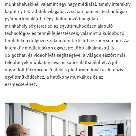
munkahelyekkel, valamint egy nagy médiafal, amely interaktív
kaput nyit az adatok világába. A scharnhauseni technológiai
gyárban kialakított négy, különböző hangulatú
munkahelyiség teret ad az együttműködésen alapuló
technológia- és termékfejlesztésnek, valamint a különböző
területeken dolgozó szakemberek közötti eszmecserének. Az
interaktív médiafalakon egyszerre több alkalmazott is
dolgozhat, és videohívás segítségével a világon elszórt más
telephelyek munkatársaival is kapcsolatba léphet. A jól
átgondolt térkoncepció ideális platformot kínál az intenzív
együttműködéshez, a hatékony munkához és az
eszmecseréhez.