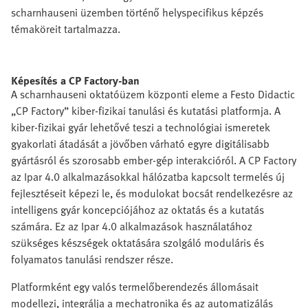
scharnhauseni üzemben történő helyspecifikus képzés
témaköreit tartalmazza.
Képesítés a CP Factory-ban
A scharnhauseni oktatóüzem központi eleme a Festo Didactic
„CP Factory” kiber-fizikai tanulási és kutatási platformja. A
kiber-fizikai gyár lehetővé teszi a technológiai ismeretek
gyakorlati átadását a jövőben várható egyre digitálisabb
gyártásról és szorosabb ember-gép interakcióról. A CP Factory
az Ipar 4.0 alkalmazásokkal hálózatba kapcsolt termelés új
fejlesztéseit képezi le, és modulokat bocsát rendelkezésre az
intelligens gyár koncepciójához az oktatás és a kutatás
számára. Ez az Ipar 4.0 alkalmazások használatához
szükséges készségek oktatására szolgáló moduláris és
folyamatos tanulási rendszer része.
Platformként egy valós termelőberendezés állomásait
modellezi, integrálja a mechatronika és az automatizálás