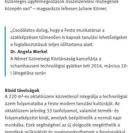
különleges ügyfélmegoldások összeszerelési részlegének
közepén van” – magyarázza lelkesen Juliane Körner.
„Csodálatos dolog, hogy a Festo munkatársai a
szakképzésen túlmenően is kapnak tanulási lehetőségeket
a foglalkoztatásuk teljes időtartama alatt.
Dr. Angela Merkel
A Német Szövetségi Köztársaság kancellárja a
scharnhauseni technológiai gyárban tett 2016. március 10-
i látogatása során
Rövid távolságok
A 220 m²-es oktatóüzem közvetlenül integrálja a technológiai
üzem folyamataiba a Festo modern tanulási kultúráját. Az
oktatóüzem jelenleg 33 tanfolyamot, valamint termék- és
folyamatképzést kínál, amelyek beépíthetők a normál napi
munkába. Ezek segítségével az új dolgozók megérthetik a
termékek működését és megismerkedhetnek a feladataikkal,