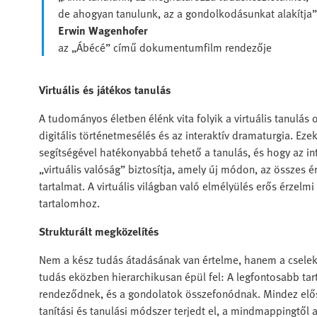
de ahogyan tanulunk, az a gondolkodásunkat alakítja”
Erwin Wagenhofer
az „Ábécé” című dokumentumfilm rendezője
Virtuális és játékos tanulás
A tudományos életben élénk vita folyik a virtuális tanulás o
digitális történetmesélés és az interaktív dramaturgia. Ez
segítségével hatékonyabbá tehető a tanulás, és hogy az int
„virtuális valóság” biztosítja, amely új módon, az összes é
tartalmat. A virtuális világban való elmélyülés erős érzelmi
tartalomhoz.
Strukturált megközelítés
Nem a kész tudás átadásának van értelme, hanem a cselek
tudás eközben hierarchikusan épül fel: A legfontosabb t
rendeződnek, és a gondolatok összefonódnak. Mindez előse
tanítási és tanulási módszer terjedt el, a mindmappingtől az