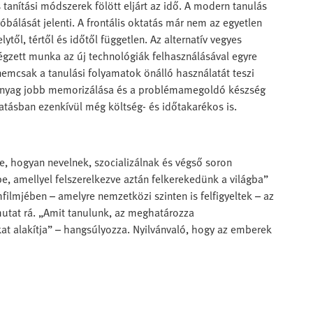
tanítási módszerek fölött eljárt az idő. A modern tanulás
óbálását jelenti. A frontális oktatás már nem az egyetlen
lytől, tértől és időtől független. Az alternatív vegyes
végzett munka az új technológiák felhasználásával egyre
 nemcsak a tanulási folyamatok önálló használatát teszi
ananyag jobb memorizálása és a problémamegoldó készség
atásban ezenkívül még költség- és időtakarékos is.
e, hogyan nevelnek, szocializálnak és végső soron
, amellyel felszerelkezve aztán felkerekedünk a világba”
mjében – amelyre nemzetközi szinten is felfigyeltek – az
utat rá. „Amit tanulunk, az meghatározza
t alakítja” – hangsúlyozza. Nyilvánvaló, hogy az emberek