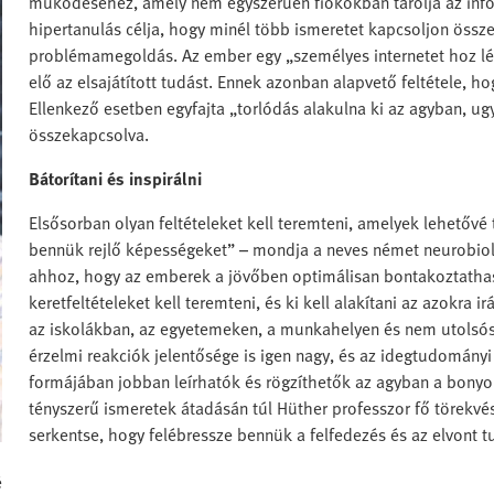
működéséhez, amely nem egyszerűen fiókokban tárolja az inf
hipertanulás célja, hogy minél több ismeretet kapcsoljon ös
problémamegoldás. Az ember egy „személyes internetet hoz lére
elő az elsajátított tudást. Ennek azonban alapvető feltétele, 
Ellenkező esetben egyfajta „torlódás alakulna ki az agyban, u
összekapcsolva.
Bátorítani és inspirálni
Elsősorban olyan feltételeket kell teremteni, amelyek lehetőv
bennük rejlő képességeket” – mondja a neves német neurobiológ
ahhoz, hogy az emberek a jövőben optimálisan bontakoztatha
keretfeltételeket kell teremteni, és ki kell alakítani az azokra
az iskolákban, az egyetemeken, a munkahelyen és nem utolsós
érzelmi reakciók jelentősége is igen nagy, és az idegtudomány
formájában jobban leírhatók és rögzíthetők az agyban a bonyo
tényszerű ismeretek átadásán túl Hüther professzor fő törekvé
serkentse, hogy felébressze bennük a felfedezés és az elvont 
é