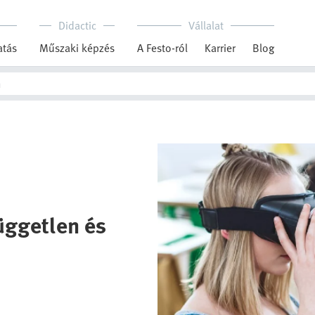
Didactic
Vállalat
tás
Műszaki képzés
A Festo-ról
Karrier
Blog
független és