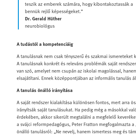
teszik az emberek számára, hogy kibontakoztassák a
bennük rejlő képességeket.”
Dr. Gerald Hüther
neurobiológus
A tudástól a kompetenciáig
A tanulásnak nem csak tényszerű és szakmai ismereteket ke
A tanulásnak konkrét és releváns problémák saját rendszer
van szó, amelyet nem csupán az iskolai magolással, hanem
elsajátítani. Ennek középpontjában az informális tanulás 
A tanulás önálló irányítása
A saját rendszer kialakítása különösen fontos, mert arra 
irányítsák saját tanulásukat. Ha pedig még a másokkal v
érdekében, akkor sikerült megtalálni a megfelelő keveréket
a svájci reformpedagógus, Peter Fratton megfogalmazta a 
önálló tanulásról: „Ne nevelj, hanem ismertess meg és tám