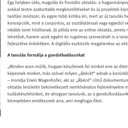
Egy helyben ülés, magolás és frontális oktatás: a hagyományos 
sokkal testre szabottabb megközelítéseket és új projektek kipr
tanítási módszer, és egyre több kritika éri, mert az új tanulás he
koncepciók, mint a csoportos, az osztálytárssal vagy egyedül 
inkább teret hódítanak. Jó példa erre az online oktatás, amely
lehetővé, hanem azok egyéni és rugalmas szervezését is a t
fejlesztése érdekében. A digitális eszközök megjelenése az okt
A tanulás formálja a gondolkodásunkat
„Minden azon múlik, hogyan készítenek fel minket erre az életr
képeznek minket, más szóval milyen „ábécét” adnak a kezünkbe
– mondja Erwin Wagenhofer, aki az „Ábécé” című dokumentumfil
oktatás területén bekövetkezett nemkívánatos fejleményekre m
tudáskészletünket, de ahogyan tanulunk, az a gondolkodásunka
könnyebben emlékeznek arra, ami megfogja őket.