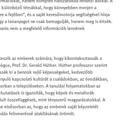
ormációkat, hanem komplex hálózatokba rendezi azokat. A
sze különböző témákkal, hogy könnyebben menjen a
 a fejében”, és a saját keresőmotorja segítségével hívja
hogy a tananyagot ne csak bemagolják, hanem meg is értsék.
gyanis nem a megfelelő információk lennének
é teszik az emberek számára, hogy kibontakoztassák a
us, Prof. Dr. Gerald Hüther. Hüther professzor szerint
ssák ki a bennük rejlő képességeket, kedvezőbb
 irányuló kapcsolati kultúrát a családokban, az óvodákban,
orban a településeken. A tanulási folyamatokban az
i kutatások is igazolták, hogy képek és metaforák
lult összefüggések, mint tényszerű magyarázatokkal. A
se elsősorban az, hogy az emberek saját képzeletét
tudás felismeréssé alakításának örömét.