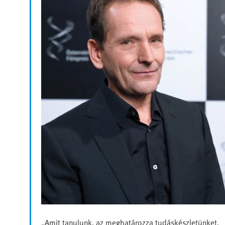
„Amit tanulunk, az meghatározza tudáskészletünket,