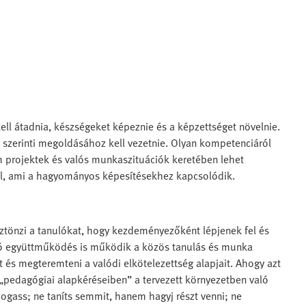
ll átadnia, készségeket képeznie és a képzettséget növelnie.
 szerinti megoldásához kell vezetnie. Olyan kompetenciáról
 projektek és valós munkaszituációk keretében lehet
áll, ami a hagyományos képesítésekhez kapcsolódik.
ösztönzi a tanulókat, hogy kezdeményezőként lépjenek fel és
aló együttműködés is működik a közös tanulás és munka
 és megteremteni a valódi elkötelezettség alapjait. Ahogy azt
„pedagógiai alapkéréseiben” a tervezett környezetben való
ogass; ne taníts semmit, hanem hagyj részt venni; ne