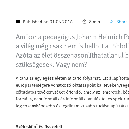
Published on 01.06.2016
8 min
Share t
Amikor a pedagógus Johann Heinrich Pesta
a világ még csak nem is hallott a többd
Azóta az élet összehasonlíthatatlanul
szükségesek. Vagy nem?
A tanulás egy egész életen át tartó folyamat. Ezt állapítot
európai térségére vonatkozó oktatáspolitikai tevékenységei
céltudatos tevékenységet értendő, amely az ismeretek, kép
formális, nem formális és informális tanulás teljes spektr
legversenyképesebb és legdinamikusabb tudásalapú társa
Széleskörű és összetett