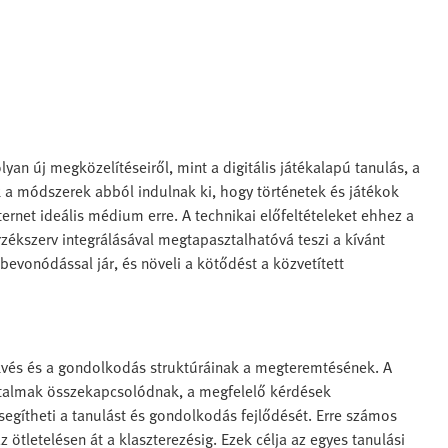
lyan új megközelítéseiről, mint a digitális játékalapú tanulás, a
ek a módszerek abból indulnak ki, hogy történetek és játékok
ernet ideális médium erre. A technikai előfeltételeket ehhez a
rzékszerv integrálásával megtapasztalhatóvá teszi a kívánt
 bevonódással jár, és növeli a kötődést a közvetített
vés és a gondolkodás struktúráinak a megteremtésének. A
artalmak összekapcsolódnak, a megfelelő kérdések
gítheti a tanulást és gondolkodás fejlődését. Erre számos
 ötletelésen át a klaszterezésig. Ezek célja az egyes tanulási