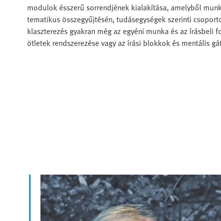
modulok ésszerű sorrendjének kialakítása, amelyből munka
tematikus összegyűjtésén, tudásegységek szerinti csoporto
klaszterezés gyakran még az egyéni munka és az írásbeli f
ötletek rendszerezése vagy az írási blokkok és mentális g