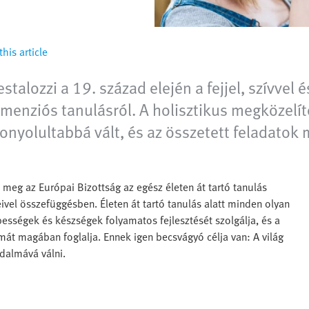
his article
lozzi a 19. század elején a fejjel, szívvel és
imenziós tanulásról. A holisztikus megközelí
 bonyolultabbá vált, és az összetett feladat
ta meg az Európai Bizottság az egész életen át tartó tanulás
vel összefüggésben. Életen át tartó tanulás alatt minden olyan
ességek és készségek folyamatos fejlesztését szolgálja, és a
umát magában foglalja. Ennek igen becsvágyó célja van: A világ
dalmává válni.