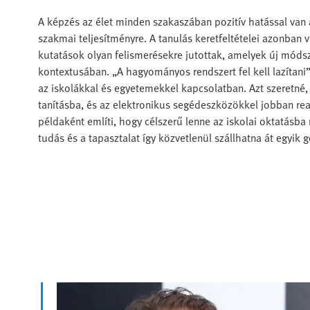
A képzés az élet minden szakaszában pozitív hatással van a
szakmai teljesítményre. A tanulás keretfeltételei azonban v
kutatások olyan felismerésekre jutottak, amelyek új módsze
kontextusában. „A hagyományos rendszert fel kell lazítani”
az iskolákkal és egyetemekkel kapcsolatban. Azt szeretné
tanításba, és az elektronikus segédeszközökkel jobban rea
példaként említi, hogy célszerű lenne az iskolai oktatásba
tudás és a tapasztalat így közvetlenül szállhatna át egyik 