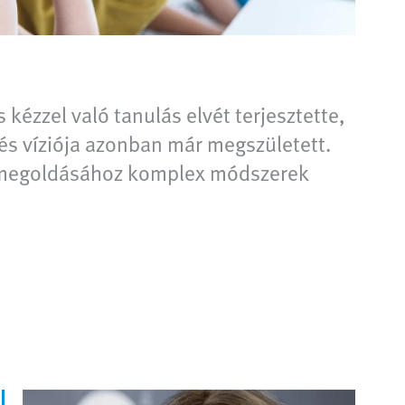
 kézzel való tanulás elvét terjesztette,
tés víziója azonban már megszületett.
ok megoldásához komplex módszerek