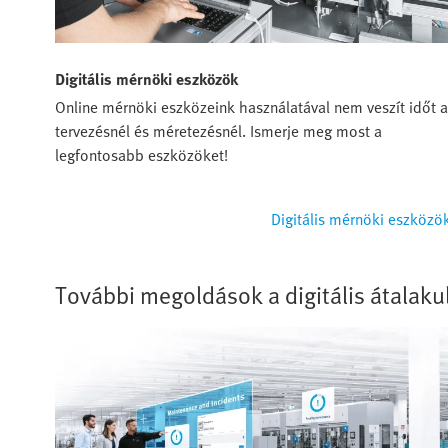
Digitális mérnöki eszközök
Online mérnöki eszközeink használatával nem veszít időt a
tervezésnél és méretezésnél. Ismerje meg most a
legfontosabb eszközöket!
Digitális mérnöki eszközö
További megoldások a digitális átalaku