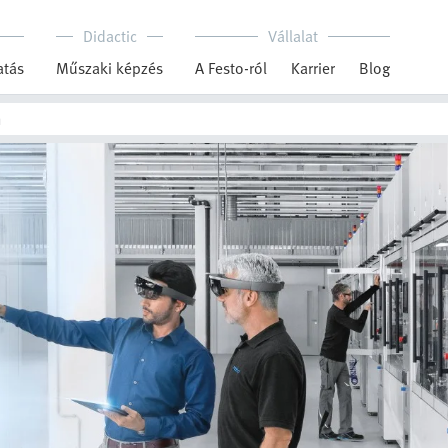
Didactic
Vállalat
tás
Műszaki képzés
A Festo-ról
Karrier
Blog