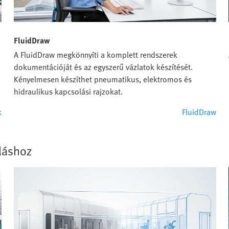
FluidDraw
A FluidDraw megkönnyíti a komplett rendszerek
dokumentációját és az egyszerű vázlatok készítését.
Kényelmesen készíthet pneumatikus, elektromos és
hidraulikus kapcsolási rajzokat.
k
FluidDraw
láshoz