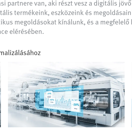
 partnere van, aki részt vesz a digitális jöv
tális termékeink, eszközeink és megoldásaink 
tikus megoldásokat kínálunk, és a megfelelő 
nce elérésében.
malizálásához