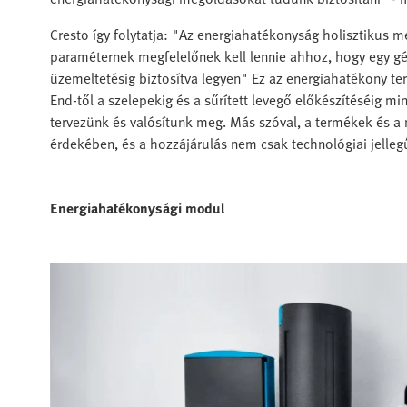
Cresto így folytatja: "Az energiahatékonyság holisztikus m
paraméternek megfelelőnek kell lennie ahhoz, hogy egy gé
üzemeltetésig biztosítva legyen" Ez az energiahatékony te
End-től a szelepekig és a sűrített levegő előkészítéséig 
tervezünk és valósítunk meg. Más szóval, a termékek és a 
érdekében, és a hozzájárulás nem csak technológiai jelleg
Energiahatékonysági modul