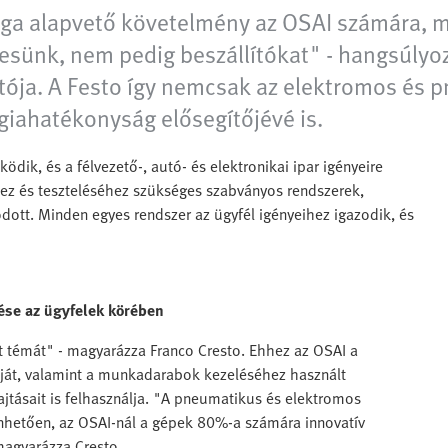
ága alapvető követelmény az OSAI számára,
resünk, nem pedig beszállítókat" - hangsúlyoz
atója. A Festo így nemcsak az elektromos és 
giahatékonyság elősegítőjévé is.
ködik, és a félvezető-, autó- és elektronikai ipar igényeire
z és teszteléséhez szükséges szabványos rendszerek,
odott. Minden egyes rendszer az ügyfél igényeihez igazodik, és
ése
az ügyfelek körében
t témát" - magyarázza Franco Cresto. Ehhez az OSAI a
ját, valamint a munkadarabok kezeléséhez használt
jtásait is felhasználja. "A pneumatikus és elektromos
hetően, az OSAI-nál a gépek 80%-a számára innovatív
magyarázza Cresto.