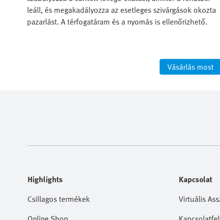
,
leáll, és megakadályozza az esetleges szivárgások okozta
pazarlást. A térfogatáram és a nyomás is ellenőrizhető.
ost
Vásárlás most
Highlights
Kapcsolat
Csillagos termékek
Virtuális Ass
Online Shop
Kapcsolatfel