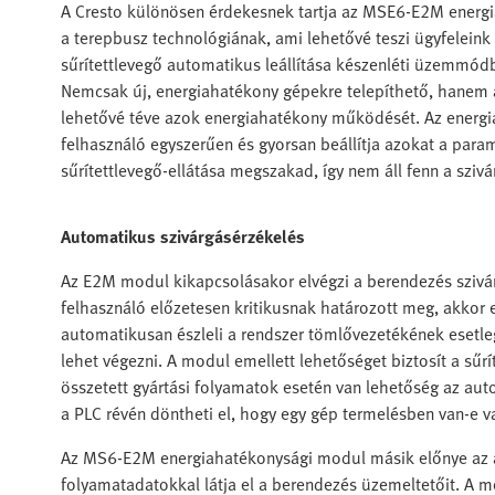
A Cresto különösen érdekesnek tartja az MSE6-E2M energiah
a terepbusz technológiának, ami lehetővé teszi ügyfeleink
sűrítettlevegő automatikus leállítása készenléti üzemmód
Nemcsak új, energiahatékony gépekre telepíthető, hanem a
lehetővé téve azok energiahatékony működését. Az energia
felhasználó egyszerűen és gyorsan beállítja azokat a par
sűrítettlevegő-ellátása megszakad, így nem áll fenn a sziv
Automatikus szivárgásérzékelés
Az E2M modul kikapcsolásakor elvégzi a berendezés szivár
felhasználó előzetesen kritikusnak határozott meg, akkor e
automatikusan észleli a rendszer tömlővezetékének esetleg
lehet végezni. A modul emellett lehetőséget biztosít a sűrí
összetett gyártási folyamatok esetén van lehetőség az aut
a PLC révén döntheti el, hogy egy gép termelésben van-e v
Az MS6-E2M energiahatékonysági modul másik előnye az akt
folyamatadatokkal látja el a berendezés üzemeltetőit. A m