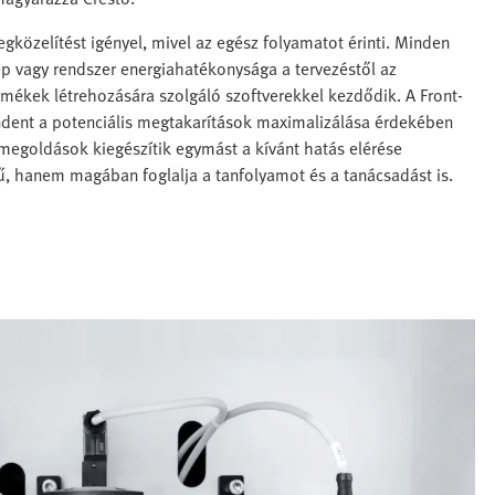
egközelítést igényel, mivel az egész folyamatot érinti. Minden
p vagy rendszer energiahatékonysága a tervezéstől az
rmékek létrehozására szolgáló szoftverekkel kezdődik. A Front-
mindent a potenciális megtakarítások maximalizálása érdekében
megoldások kiegészítik egymást a kívánt hatás elérése
ű, hanem magában foglalja a tanfolyamot és a tanácsadást is.