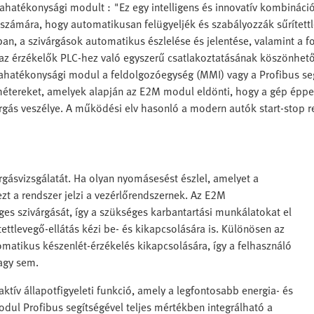
atékonysági modult : "Ez egy intelligens és innovatív kombinációj
 számára, hogy automatikusan felügyeljék és szabályozzák sűrített
ban, a szivárgások automatikus észlelése és jelentése, valamint a
z érzékelők PLC-hez való egyszerű csatlakoztatásának köszönhetőe
hatékonysági modul a feldolgozóegység (MMI) vagy a Profibus segí
amétereket, amelyek alapján az E2M modul eldönti, hogy a gép éppe
árgás veszélye. A működési elv hasonló a modern autók start-stop r
gásvizsgálatát. Ha olyan nyomásesést észlel, amelyet a
zt a rendszer jelzi a vezérlőrendszernek. Az E2M
es szivárgását, így a szükséges karbantartási munkálatokat el
tettlevegő-ellátás kézi be- és kikapcsolására is. Különösen az
omatikus készenlét-érzékelés kikapcsolására, így a felhasználó
agy sem.
ív állapotfigyeleti funkció, amely a legfontosabb energia- és
odul Profibus segítségével teljes mértékben integrálható a