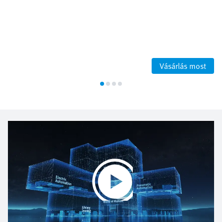
Vásárlás most
Play
Video