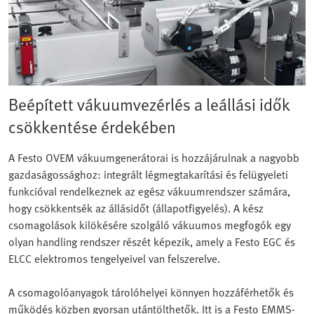
Beépített vákuumvezérlés a leállási idők
csökkentése érdekében
A Festo OVEM vákuumgenerátorai is hozzájárulnak a nagyobb
gazdaságossághoz: integrált légmegtakarítási és felügyeleti
funkcióval rendelkeznek az egész vákuumrendszer számára,
hogy csökkentsék az állásidőt (állapotfigyelés). A kész
csomagolások kilökésére szolgáló vákuumos megfogók egy
olyan handling rendszer részét képezik, amely a Festo EGC és
ELCC elektromos tengelyeivel van felszerelve.
A csomagolóanyagok tárolóhelyei könnyen hozzáférhetők és
működés közben gyorsan utántölthetők. Itt is a Festo EMMS-