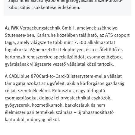
zajszint és alacsonyabb energiafogyasztás a szén-dioxid-
kibocsátás csökkentése érdekében.
Az IWK Verpackungstechnik GmbH, amelynek székhelye
Stutensee-ben, Karlsruhe közelében található, az ATS csoport
tagja, amely világszerte több mint 7.500 alkalmazottat
foglalkoztat 65nemzetközi telephelyen, és a csőfeltöltő és
kartonozó rendszerekre specializálódott csomagológépek
gyártásának világszerte vezető vállalatai közé tartozik.
A CABLIblue 870Card-to-Card-Blistersystem-mel a vállalat
támogatja azokat az ügyfeleit, akik a körforgásos gazdaság
céljait szeretnék elérni. Robusztus, nagy térfogatú
csomagolásokat dolgoz fel orvostechnikai eszközök,
gyógyszerek, kozmetikumok, barkácsáruk és nem
élelmiszeripari termékek számára – újrahasznosítható
kartonból, műanyag nélkül.