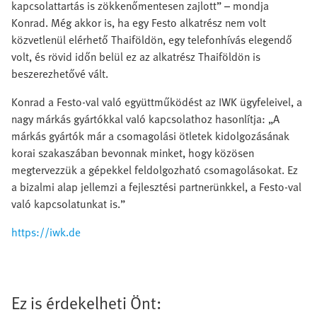
kapcsolattartás is zökkenőmentesen zajlott” – mondja
Konrad. Még akkor is, ha egy Festo alkatrész nem volt
közvetlenül elérhető Thaiföldön, egy telefonhívás elegendő
volt, és rövid időn belül ez az alkatrész Thaiföldön is
beszerezhetővé vált.
Konrad a Festo-val való együttműködést az IWK ügyfeleivel, a
nagy márkás gyártókkal való kapcsolathoz hasonlítja: „A
márkás gyártók már a csomagolási ötletek kidolgozásának
korai szakaszában bevonnak minket, hogy közösen
megtervezzük a gépekkel feldolgozható csomagolásokat. Ez
a bizalmi alap jellemzi a fejlesztési partnerünkkel, a Festo-val
való kapcsolatunkat is.”
https://iwk.de
Ez is érdekelheti Önt: