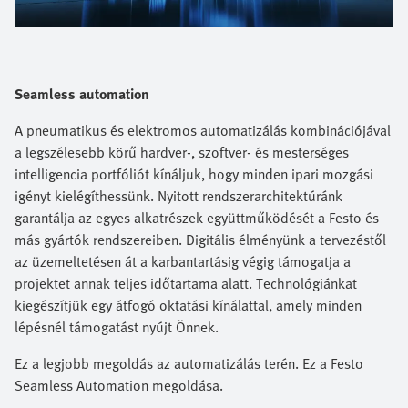
Seamless automation
A pneumatikus és elektromos automatizálás kombinációjával
a legszélesebb körű hardver-, szoftver- és mesterséges
intelligencia portfóliót kínáljuk, hogy minden ipari mozgási
igényt kielégíthessünk. Nyitott rendszerarchitektúránk
garantálja az egyes alkatrészek együttműködését a Festo és
más gyártók rendszereiben. Digitális élményünk a tervezéstől
az üzemeltetésen át a karbantartásig végig támogatja a
projektet annak teljes időtartama alatt. Technológiánkat
kiegészítjük egy átfogó oktatási kínálattal, amely minden
lépésnél támogatást nyújt Önnek.​
Ez a legjobb megoldás az automatizálás terén. Ez a Festo
Seamless Automation megoldása.