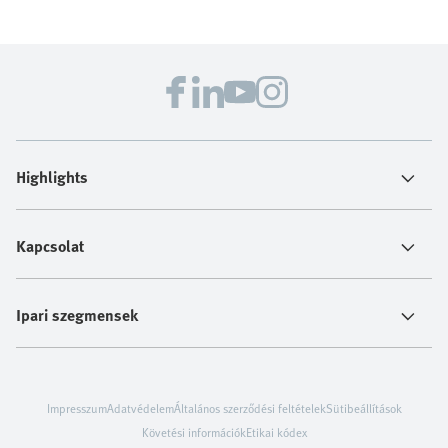
Highlights
Kapcsolat
Ipari szegmensek
Impresszum
Adatvédelem
Általános szerződési feltételek
Sütibeállítások
Követési információk
Etikai kódex