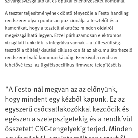
szivárgásvizsgálatokat és optikai ellenőrzéseket kombinál.
A teszter teljesítményének döntő tényezője a Festo handling
rendszere: olyan pontosan pozicionálja a tesztelőt és a
kamerákat, hogy a tesztelt alkatrész minden oldalról
megvizsgálható legyen. Ezzel párhuzamosan elektromos
vizsgálati funkciók is integrálva vannak – a túlfeszültség-
teszttől a töltési/kisütési ciklusokon át az akkumulátorkezelő
rendszerrel való kommunikációig. Ezenkívül a rendszer
lehetővé teszi az ügyfélspecifikus firmware telepítését is.
"A Festo-nál megvan az az előnyünk,
hogy mindent egy kézből kapunk. Ez az
egyszerű csőcsatlakozókkal kezdődik és
egészen a szelepszigetekig és a rendkívül
összetett CNC-tengelyekig terjed. Minden