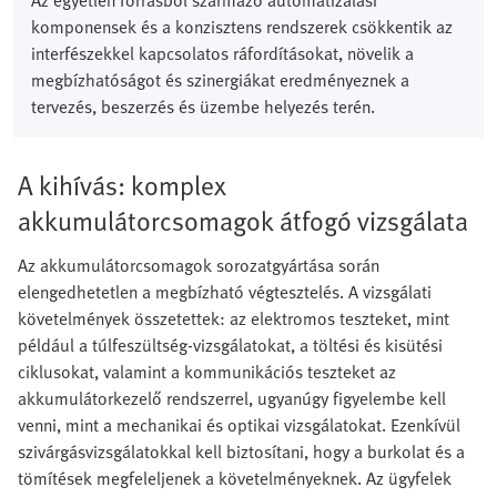
Az egyetlen forrásból származó automatizálási
komponensek és a konzisztens rendszerek csökkentik az
interfészekkel kapcsolatos ráfordításokat, növelik a
megbízhatóságot és szinergiákat eredményeznek a
tervezés, beszerzés és üzembe helyezés terén.
A kihívás: komplex
akkumulátorcsomagok átfogó vizsgálata
Az akkumulátorcsomagok sorozatgyártása során
elengedhetetlen a megbízható végtesztelés. A vizsgálati
követelmények összetettek: az elektromos teszteket, mint
például a túlfeszültség-vizsgálatokat, a töltési és kisütési
ciklusokat, valamint a kommunikációs teszteket az
akkumulátorkezelő rendszerrel, ugyanúgy figyelembe kell
venni, mint a mechanikai és optikai vizsgálatokat. Ezenkívül
szivárgásvizsgálatokkal kell biztosítani, hogy a burkolat és a
tömítések megfeleljenek a követelményeknek. Az ügyfelek