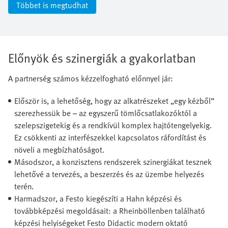
Többet is megtudhat
Előnyök és szinergiák a gyakorlatban
A partnerség számos kézzelfogható előnnyel jár:
Először is, a lehetőség, hogy az alkatrészeket „egy kézből”
szerezhessük be – az egyszerű tömlőcsatlakozóktól a
szelepszigetekig és a rendkívül komplex hajtótengelyekig.
Ez csökkenti az interfészekkel kapcsolatos ráfordítást és
növeli a megbízhatóságot.
Másodszor, a konzisztens rendszerek szinergiákat tesznek
lehetővé a tervezés, a beszerzés és az üzembe helyezés
terén.
Harmadszor, a Festo kiegészíti a Hahn képzési és
továbbképzési megoldásait: a Rheinböllenben található
képzési helyiségeket Festo Didactic modern oktató