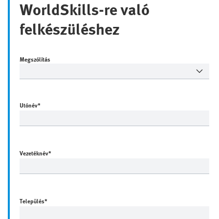
WorldSkills-re való
felkészüléshez
Megszólítás
Utónév
*
Vezetéknév
*
Település
*