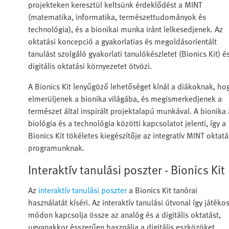
projekteken keresztül keltsünk érdeklődést a MINT
(matematika, informatika, természettudományok és
technológia), és a bionikai munka iránt lelkesedjenek. Az
oktatási koncepció a gyakorlatias és megoldásorientált
tanulást szolgáló gyakorlati tanulókészletet (Bionics Kit) é
digitális oktatási környezetet ötvözi.
A Bionics Kit lenyűgöző lehetőséget kínál a diákoknak, ho
elmerüljenek a bionika világába, és megismerkedjenek a
természet által inspirált projektalapú munkával. A bionika 
biológia és a technológia közötti kapcsolatot jelenti, így a
Bionics Kit tökéletes kiegészítője az integratív MINT oktatá
programunknak.
Interaktív tanulási poszter - Bionics Kit
Az
interaktív tanulási poszter
a Bionics Kit tanórai
használatát kíséri. Az interaktív tanulási útvonal így játéko
módon kapcsolja össze az analóg és a digitális oktatást,
ugyanakkor ésszerűen használja a digitális eszközöket,