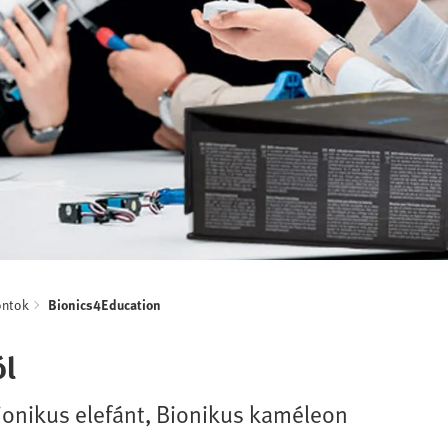
ontok
Bionics4Education
ól
Bionikus elefánt, Bionikus kaméleon