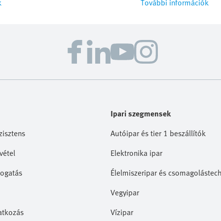
k
További információk
Ipari szegmensek
zisztens
Autóipar és tier 1 beszállítók
vétel
Elektronika ipar
ogatás
Élelmiszeripar és csomagolástec
Vegyipar
ratkozás
Vízipar