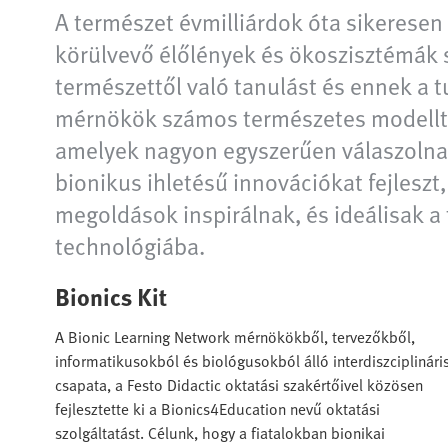
A természet évmilliárdok óta sikeresen 
körülvevő élőlények és ökoszisztémák 
természettől való tanulást és ennek a 
mérnökök számos természetes modellt v
amelyek nagyon egyszerűen válaszolnak
bionikus ihletésű innovációkat fejleszt,
megoldások inspirálnak, és ideálisak a
technológiába.
Bionics Kit
A Bionic Learning Network mérnökökből, tervezőkből,
informatikusokból és biológusokból álló interdiszciplinári
csapata, a Festo Didactic oktatási szakértőivel közösen
fejlesztette ki a Bionics4Education nevű oktatási
szolgáltatást. Célunk, hogy a fiatalokban bionikai