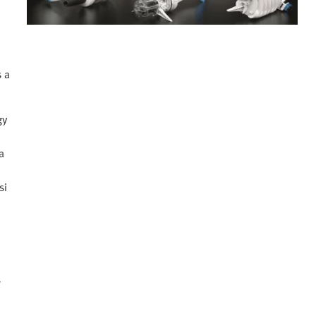
s a
gy
a
si
s