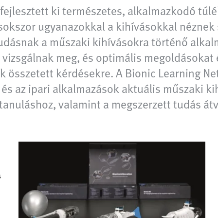
fejlesztett ki természetes, alkalmazkodó túlé
sokszor ugyanazokkal a kihívásokkal néznek 
tudásnak a műszaki kihívásokra történő alkal
izsgálnak meg, és optimális megoldásokat és
 összetett kérdésekre. A Bionic Learning Ne
 és az ipari alkalmazások aktuális műszaki kih
 tanuláshoz, valamint a megszerzett tudás átv
s