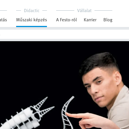
Didactic
Vállalat
tás
Műszaki képzés
A Festo-ról
Karrier
Blog