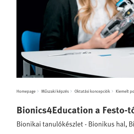
Homepage
Műszaki képzés
Oktatási koncepciók
Kiemelt p
Bionics4Education a Festo-t
Bionikai tanulókészlet - Bionikus hal, 