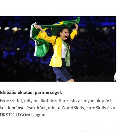
Globális oktatási partnerségek
Fedezze fel, milyen elkötelezett a Festo az olyan oktatási
kezdeményezések iránt, mint a WorldSkills, EuroSkills és a
FIRST® LEGO® League.