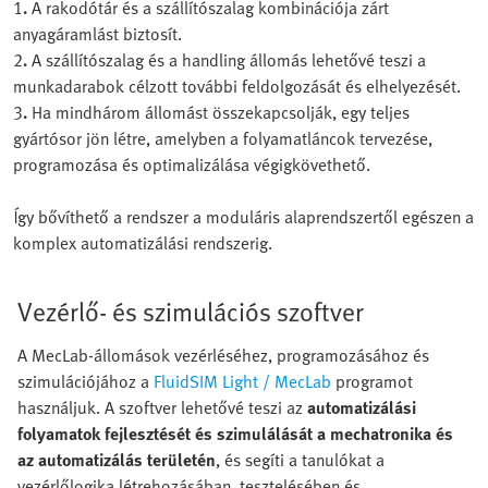
1
.
A rakodótár és a szállítószalag kombinációja zárt
anyagáramlást biztosít.
2
.
A szállítószalag és a handling állomás lehetővé teszi a
munkadarabok célzott további feldolgozását és elhelyezését.
3
.
Ha mindhárom állomást összekapcsolják, egy teljes
gyártósor jön létre, amelyben a folyamatláncok tervezése,
programozása és optimalizálása végigkövethető.
Így bővíthető a rendszer a moduláris alaprendszertől egészen a
komplex automatizálási rendszerig.
Vezérlő- és szimulációs szoftver
A MecLab-állomások vezérléséhez, programozásához és
szimulációjához a
FluidSIM Light / MecLab
programot
használjuk. A szoftver lehetővé teszi az
automatizálási
folyamatok fejlesztését és szimulálását a mechatronika és
az automatizálás területén
, és segíti a tanulókat a
vezérlőlogika létrehozásában, tesztelésében és