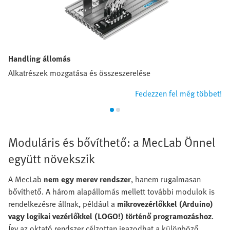
Handling állomás
Alkatrészek mozgatása és összeszerelése
Fedezzen fel még többet!
Moduláris és bővíthető: a MecLab Önnel
együtt növekszik
A MecLab
nem egy merev rendszer
, hanem rugalmasan
bővíthető. A három alapállomás mellett további modulok is
rendelkezésre állnak, például a
mikrovezérlőkkel (Arduino)
vagy logikai vezérlőkkel (LOGO!) történő programozáshoz
.
Így az oktató rendszer célzottan igazodhat a különböző