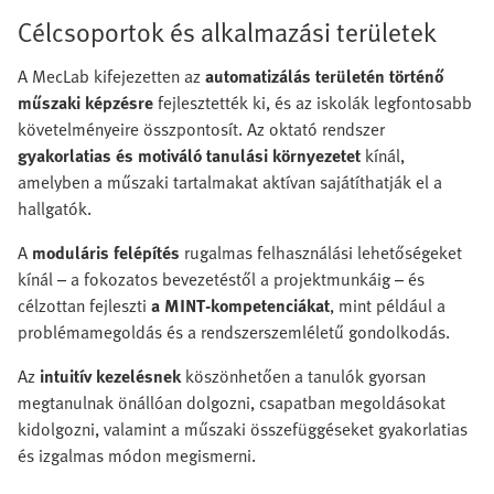
Célcsoportok és alkalmazási területek
A MecLab kifejezetten az
automatizálás területén történő
műszaki képzésre
fejlesztették ki, és az iskolák legfontosabb
követelményeire összpontosít. Az oktató rendszer
gyakorlatias és motiváló tanulási környezetet
kínál,
amelyben a műszaki tartalmakat aktívan sajátíthatják el a
hallgatók.
A
moduláris felépítés
rugalmas felhasználási lehetőségeket
kínál – a fokozatos bevezetéstől a projektmunkáig – és
célzottan fejleszti
a MINT-kompetenciákat
, mint például a
problémamegoldás és a rendszerszemléletű gondolkodás.
Az
intuitív kezelésnek
köszönhetően a tanulók gyorsan
megtanulnak önállóan dolgozni, csapatban megoldásokat
kidolgozni, valamint a műszaki összefüggéseket gyakorlatias
és izgalmas módon megismerni.