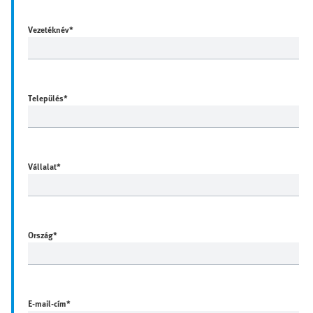
Vezetéknév
*
Település
*
Vállalat
*
Ország
*
E-mail-cím
*