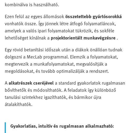
kombinálva is használható.
Ezen felül az egyes állomások
összetettebb gyártósorokká
vonhatók össze. Így jönnek létre átfogó folyamatláncok,
amelyek a valós ipari folyamatokat tükrözik, és sokféle
lehetőséget kínálnak a
projektorientált munkavégzésre
.
Egy rövid betanítási időszak után a diákok önállóan tudnak
dolgozni a MecLab programmal. Elemzik a folyamatokat,
megtervezik a munkafolyamatokat, megvalósítják a
megoldásokat, és tovább optimalizálják a rendszert.
A
alkatrészek cseréjével
a standard gyakorlatok rugalmasan
bővíthetők és módosíthatók. A feladatok így különböző
tanulási szintekhez igazíthatók, és bármikor újra
átalakíthatók.
Gyakorlatias, intuitív és rugalmasan alkalmazható: