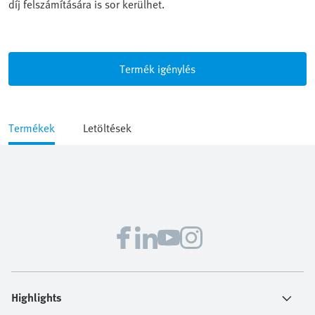
díj felszámítására is sor kerülhet.
Termék igénylés
Termékek
Letöltések
Highlights