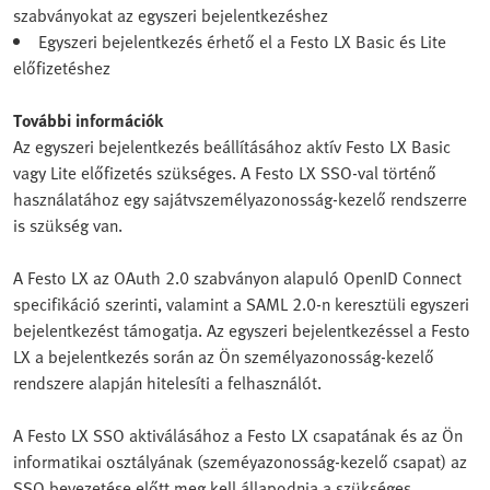
szabványokat az egyszeri bejelentkezéshez
Egyszeri bejelentkezés érhető el a Festo LX Basic és Lite
előfizetéshez
További információk
Az egyszeri bejelentkezés beállításához aktív Festo LX Basic
vagy Lite előfizetés szükséges. A Festo LX SSO-val történő
használatához egy sajátvszemélyazonosság-kezelő rendszerre
is szükség van.
A Festo LX az OAuth 2.0 szabványon alapuló OpenID Connect
specifikáció szerinti, valamint a SAML 2.0-n keresztüli egyszeri
bejelentkezést támogatja. Az egyszeri bejelentkezéssel a Festo
LX a bejelentkezés során az Ön személyazonosság-kezelő
rendszere alapján hitelesíti a felhasználót.
A Festo LX SSO aktiválásához a Festo LX csapatának és az Ön
informatikai osztályának (szeméyazonosság-kezelő csapat) az
SSO bevezetése előtt meg kell állapodnia a szükséges