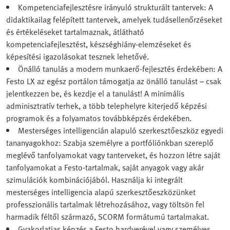
Kompetenciafejlesztésre irányuló strukturált tantervek: A
didaktikailag felépített tantervek, amelyek tudásellenőrzéseket
és értékeléseket tartalmaznak, átlátható
kompetenciafejlesztést, készséghiány-elemzéseket és
képesítési igazolásokat tesznek lehetővé.
Önálló tanulás a modern munkaerő-fejlesztés érdekében: A
Festo LX az egész portálon támogatja az önálló tanulást – csak
jelentkezzen be, és kezdje el a tanulást! A minimális
adminisztratív terhek, a több telephelyre kiterjedő képzési
programok és a folyamatos továbbképzés érdekében.
Mesterséges intelligencián alapuló szerkesztőeszköz egyedi
tananyagokhoz: Szabja személyre a portfóliónkban szereplő
meglévő tanfolyamokat vagy tanterveket, és hozzon létre saját
tanfolyamokat a Festo‑tartalmak, saját anyagok vagy akár
szimulációk kombinációjából. Használja ki integrált
mesterséges intelligencia alapú szerkesztőeszközünket
professzionális tartalmak létrehozásához, vagy töltsön fel
harmadik féltől származó, SCORM formátumú tartalmakat.
Gyakorlatias képzés a Festo hardverével vagy személyes