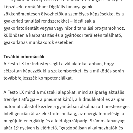
képzések formájában: Digitális tananyagaink
zökkenőmentesen ötvözhetők a személyes képzésekkel és a
gyakorlati tanulási rendszerekkel – ideálisak a
gyakorlatorientált vegyes vagy hibrid tanulási programokhoz,
különösen a karbantartás és a gyártósor területén található,
gyakorlatias munkakörök esetében.
További információk
A Festo LX for Industry segíti a vállalatokat abban, hogy
célzottan képezzék ki a szakembereket, és a működés során
továbbfejlesszék kompetenciáikat.
A Festo LX mind a műszaki alapokat, mind az iparág aktuális
trendjeit átfogja – a pneumatikától, a hidraulikától és az ipari
automatizálástól kezdve a gyártásban alkalmazott mesterséges
intelligencián át az elektrotechnikáig, az energiatermelésig, a
megújuló energiákig és a feldolgozóiparig. Számos tananyag
akár 19 nyelven is elérhető, így globálisan alkalmazhatók és