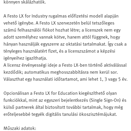
könnyen skálázhatók.
A Festo LX for Industry rugalmas előfizetési modell alapján
vehető igénybe. A Festo LX szervezetén belül tetszőleges
számú felhasználói fiókot hozhat létre; a licenszek nem egy
adott személyhez vannak kötve, hanem attól függnek, hogy
hányan használják egyszerre az oktatási tartalmakat. Így csak a
tényleges használatért fizet, és a licenszszámot a képzési
igényeihez igazíthatja.
A licensz érvényességi ideje a Festo LX-ben történő aktiválással
kezdődik; automatikus meghosszabbításra nem kerül sor.
Választhat egy használati időtartamot, ami lehet 1, 3 vagy 5 év.
Opcionálisan a Festo LX for Education kiegészíthető olyan
funkciókkal, mint az egyszeri bejelentkezés (Single Sign-On) és
külső partnerek által biztosított további tartalmak, hogy még
erőteljesebbé tegyék digitális tanulási ökoszisztémájukat.
Műszaki adatok: