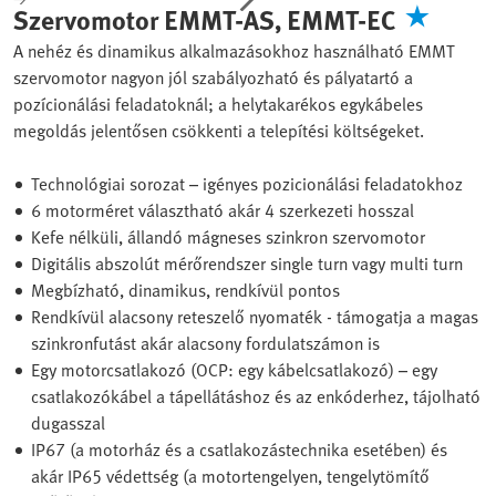
Szervomotor EMMT-AS, EMMT-EC
A nehéz és dinamikus alkalmazásokhoz használható EMMT
szervomotor nagyon jól szabályozható és pályatartó a
pozícionálási feladatoknál; a helytakarékos egykábeles
megoldás jelentősen csökkenti a telepítési költségeket.
Technológiai sorozat – igényes pozicionálási feladatokhoz
6 motorméret választható akár 4 szerkezeti hosszal
Kefe nélküli, állandó mágneses szinkron szervomotor
Digitális abszolút mérőrendszer single turn vagy multi turn
Megbízható, dinamikus, rendkívül pontos
Rendkívül alacsony reteszelő nyomaték - támogatja a magas
szinkronfutást akár alacsony fordulatszámon is
Egy motorcsatlakozó (OCP: egy kábelcsatlakozó) – egy
csatlakozókábel a tápellátáshoz és az enkóderhez, tájolható
dugasszal
IP67 (a motorház és a csatlakozástechnika esetében) és
akár IP65 védettség (a motortengelyen, tengelytömítő