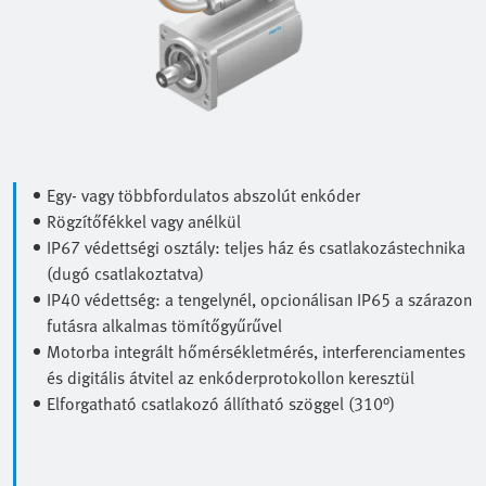
Egy- vagy többfordulatos abszolút enkóder
Rögzítőfékkel vagy anélkül
IP67 védettségi osztály: teljes ház és csatlakozástechnika
(dugó csatlakoztatva)
IP40 védettség: a tengelynél, opcionálisan IP65 a szárazon
futásra alkalmas tömítőgyűrűvel
Motorba integrált hőmérsékletmérés, interferenciamentes
és digitális átvitel az enkóderprotokollon keresztül
Elforgatható csatlakozó állítható szöggel (310°)