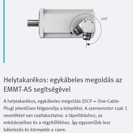
Helytakarékos: egykábeles megoldás az
EMMT-AS segítségével
A helytakarékos, egykábeles megoldás (OCP = One-Cable-
Plug) jelentősen felgyorsítja a telepítést. A szervomotor csak 1
vezetékkel van csatlakoztatva: a tápellátáshoz, az
enkóderjelhez és a rögzítőfékhez. Így egyszerűbb lesz
kábelezés és könnyebb a csere.