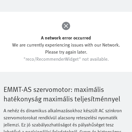
A network error occurred
We are currently experiencing issues with our Network.
Please try again later.
"reco/RecommenderWidget" not available.
EMMT-AS szervomotor: maximális
hatékonyság maximális teljesítménnyel
A nehéz és dinamikus alkalmazásokhoz készült AC szinkron
szervomotorokat rendkívül alacsony reteszelési nyomaték
jellemzi. Ez jó szabályozhatóságot és pályahűséget tesz
lehetővé a pozícionálási feladatoknál. Gyors és biztonságos