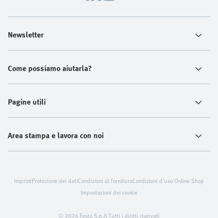
Newsletter
Come possiamo aiutarla?
Pagine utili
Area stampa e lavora con noi
Imprint
Protezione dei dati
Condizioni di fornitura
Condizioni d'uso Online Shop
Impostazioni dei cookie
© 2026 Festo S.p.A Tutti i diritti riservati