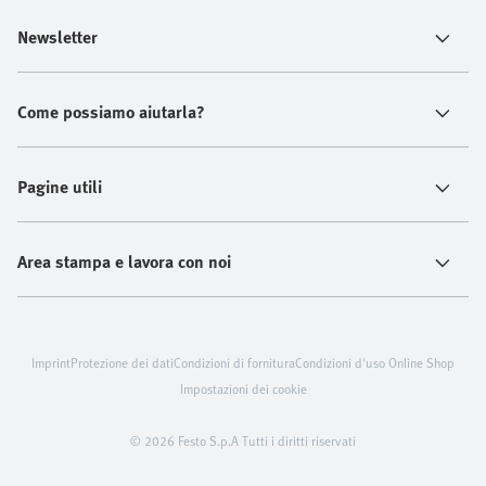
Newsletter
Come possiamo aiutarla?
Pagine utili
Area stampa e lavora con noi
Imprint
Protezione dei dati
Condizioni di fornitura
Condizioni d'uso Online Shop
Impostazioni dei cookie
© 2026 Festo S.p.A Tutti i diritti riservati