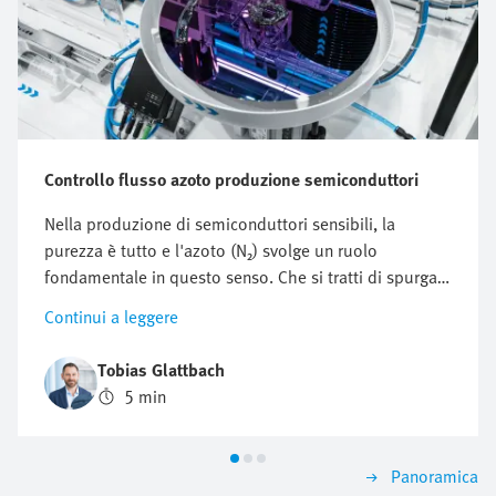
Controllo flusso azoto produzione semiconduttori
Nella produzione di semiconduttori sensibili, la
purezza è tutto e l'azoto (N₂) svolge un ruolo
fondamentale in questo senso. Che si tratti di spurgare
o risciacquare le camere di processo per proteggerle
Continui a leggere
da particelle e altri contaminanti o per proteggerle
dall'ossidazione, ottimizzare il consumo di azoto è
Tobias Glattbach
fondamentale. Ma in che modo è possibile regolare
5 min
questo flusso in modo efficiente, riproducibile e il più
economico possibile?
Panoramica