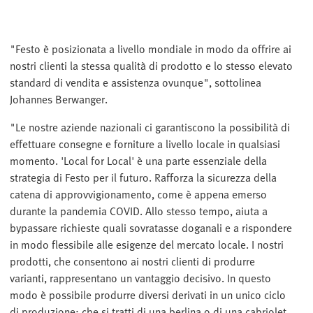
"Festo è posizionata a livello mondiale in modo da offrire ai
nostri clienti la stessa qualità di prodotto e lo stesso elevato
standard di vendita e assistenza ovunque", sottolinea
Johannes Berwanger.
"Le nostre aziende nazionali ci garantiscono la possibilità di
effettuare consegne e forniture a livello locale in qualsiasi
momento. 'Local for Local' è una parte essenziale della
strategia di Festo per il futuro. Rafforza la sicurezza della
catena di approvvigionamento, come è appena emerso
durante la pandemia COVID. Allo stesso tempo, aiuta a
bypassare richieste quali sovratasse doganali e a rispondere
in modo flessibile alle esigenze del mercato locale. I nostri
prodotti, che consentono ai nostri clienti di produrre
varianti, rappresentano un vantaggio decisivo. In questo
modo è possibile produrre diversi derivati in un unico ciclo
di produzione: che si tratti di una berlina o di una cabriolet,