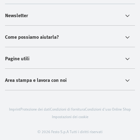
Newsletter
Come possiamo aiutarla?
Pagine utili
Area stampa e lavora con noi
Imprint
Protezione dei dati
Condizioni di fornitura
Condizioni d'uso Online Shop
Impostazioni dei cookie
© 2026 Festo S.p.A Tutti i diritti riservati