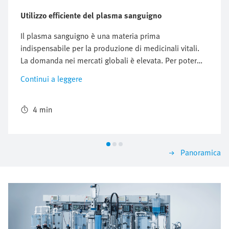
Utilizzo efficiente del plasma sanguigno
Il plasma sanguigno è una materia prima
indispensabile per la produzione di medicinali vitali.
La domanda nei mercati globali è elevata. Per poter
utilizzare la preziosa merce con maggiore efficienza,
Continui a leggere
Biotest AG ha sviluppato un nuovo sistema di
frazionamento del plasma su larga scala, con il quale
da un litro di plasma sarà possibile ottenere cinque
4 min
prodotti, invece di tre. I componenti standardizzati di
Festo semplificano l'installazione e la manutenzione.
Panoramica