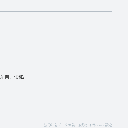
産業、化粧品産業
法的注記
データ保護
一般取引条件
Cookie設定