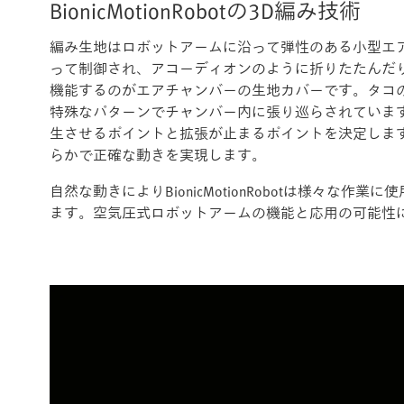
BionicMotionRobotの3D編み技術
編み生地はロボットアームに沿って弾性のある小型エ
って制御され、アコーディオンのように折りたたんだ
機能するのがエアチャンバーの生地カバーです。タコ
特殊なパターンでチャンバー内に張り巡らされていま
生させるポイントと拡張が止まるポイントを決定します。この
らかで正確な動きを実現します。
自然な動きによりBionicMotionRobotは様々
ます。空気圧式ロボットアームの機能と応用の可能性