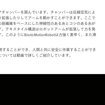
アチャンバーを囲んでいます。チャンバーは圧縮空気によ
り拡張したりしてアームを動かすことができます。ここで
の筋繊維をベースにした伸縮性のある糸とコシのある糸が
す。テキスタイル構造はロボットアームが拡張して力を発
ようにBionicMotionRobotは力強く素早く、また滑
な作業に使用することができ、人間と共に安全に作業することができ
については動画で詳しくご紹介しています。