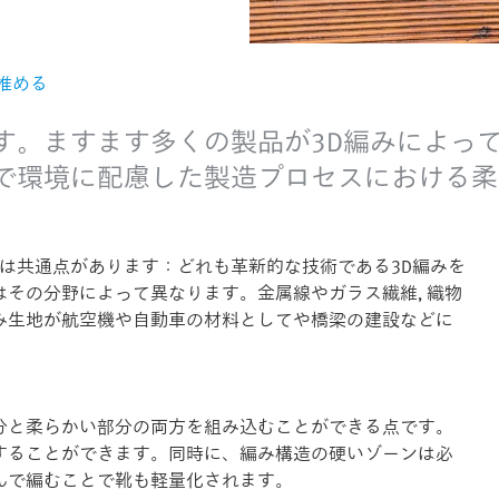
推める
す。ますます多くの製品が3D編みによっ
で環境に配慮した製造プロセスにおける柔
には共通点があります：どれも革新的な技術である3D編みを
その分野によって異なります。金属線やガラス繊維, 織物
み生地が航空機や自動車の材料としてや橋梁の建設などに
分と柔らかい部分の両方を組み込むことができる点です。
することができます。同時に、編み構造の硬いゾーンは必
んで編むことで靴も軽量化されます。