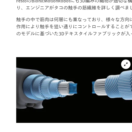
FestoのBionicMotionRobotにも3D編みの織物
り、エンジニアがタコの触手の筋繊維を詳しく調べま
触手の中で筋肉は何層にも重なっており、様々な方向に走
作用により触手を狙い通りにコントロールすることが
のモデルに基づいた3Dテキスタイルファブリックが入