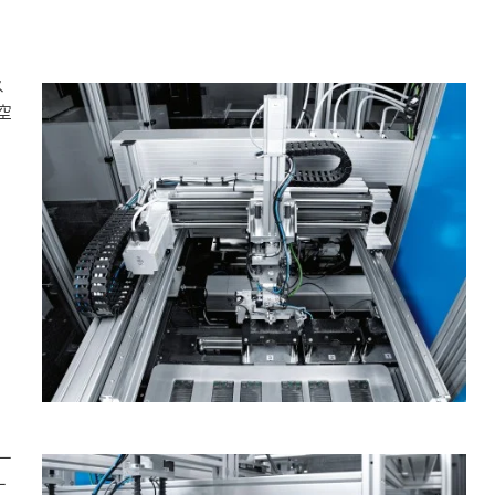
ス
空
ー
ー