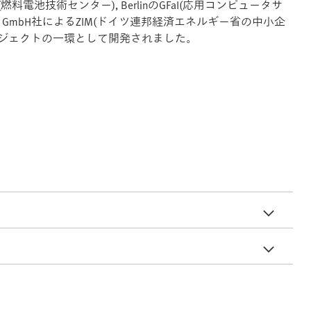
(燃料電池技術センター), BerlinのGFaI(応用コンピュータサ
 solutions GmbH社によるZIM(ドイツ連邦経済エネルギー省の中小企
ロジェクトの一環として開発されました。