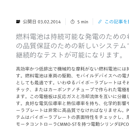
公開日 03.02.2014
5 min
この記事を
燃料電池は持続可能な発電のための
の品質保証のための新しいシステム
継続的なテストが可能になります。
高効率かつ低排出で機械的な摩耗がない燃料電池には
す。燃料電池は車両の駆動、モバイルデバイスへの電
としても最適です。いわゆるバイポーラプレートはそ
チック、またはカーボンナノチューブで作られた電極
ます。この電極板は反応ガスと冷却流体を互いに分離
す。良好な電気伝導率と熱伝導率を持ち、化学的影響
ーラプレートは非常に高品質でなければなりません。P+K Masc
テムはバイポーラプレートの表面特性をチェックし、厚さを
モータコントローラCMMO-STを持つ電動シリンダE