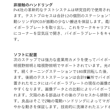
非接触のハンドリング
P+K社の革新的なテストシステムは研究目的で使用さ
ます。テストプロセスは合計12の個別のステーショ
動シリンダEPCOが振動の少ない搬送を保証します。
イポーラプレートを取り出し、これをワークキャリア
にコーナーを空気圧で開き、バイポーラプレートをキ
す。
ソフトに配置
次のステップでは強力な産業用カメラを使ってバイポ
明視野照明と暗視野照明でサポートされています。光
す。続くターニングステーションで180度回転した後
ます。後続のテストステーションは合計9箇所でバイ
置されたモニタにはバイポーラプレートの現在の画像
やすくなります。画像データとの比較によりバイポー
れます。欠陥のある部品はその後のプロセスから排除
す。良品はそこでZ軸の電動ハンドリングによってマガ
やかな動きを保証します。技術的に洗練されたエンドポジ