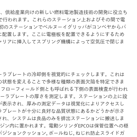
れ、供給産業向けの新しい燃料電池製造技術の開発に役立ち
ンで行われます。これらのステーション上およびその間で電
最初のステーションでベルヌーイグリッパがコンベヤからバ
に配置します。ここに電極板を配置できるようにするため
ャリアに挿入してスプリング機構によって空気圧で閉じま
ーラプレートの冷却側を視覚的にチェックします。これは
の状態を変えることで多様な種類の表面欠陥を特定できま
、フローフィールド側とも呼ばれる下側の表面検査が行われ
ポーラプレートの厚さを測定します。ステーションの上に設
が表示され、厚みの測定データは視覚化によりアクセスし
ラプレートが十分に良好な品質状態にあるかどうかが示さ
され、システムは良品のみを排出ステーションに搬送しま
ジン内に置かれます。電動シリンダEPCOは保管位置への穏
ションクッション, ボールねじ, ねじれ防止スライドガ