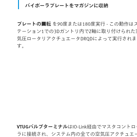
バイポーラプレートをマガジンに収納
プレートの回転
を90度または180度実行 - この動作は
テーション1での3Dガントリ内でZ軸に取り付けられた
気圧ロータリアクチュエータDRQDによって実行されま
す。
VTUGバルブターミナル
はIO-Link経由でマスタコントロ
ラに接続され、システム内の全ての空気圧アクチュエ