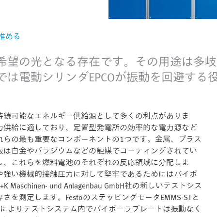
推める
希望の光となる存在です。その用途は多岐
では電動シリンダEPCOが振動を回避する
持続可能なエネルギー供給源として多くの利点がありま
力供給に適しており、定置型発電所の効率的な電力源など
れらの最も重要なコンポーネントの1つです。金属、プラス
板は白金やパラジウムなどの触媒でコーティングされてい
し、これらを燃料電池のそれぞれの反応領域に分配しま
や強い機械的接触圧力に対して堅牢であるためにはバイポ
hinen- und Anlagenbau GmbH社の新しいテストシス
測定します。FestoのステッピングモータEMMS-STと
PCOによりテストシステム内でバイポーラプレートは振動なく