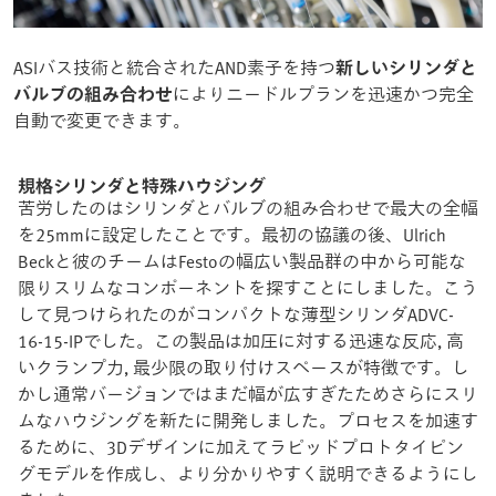
ASIバス技術と統合されたAND素子を持つ
新しいシリンダと
バルブの組み合わせ
によりニードルプランを迅速かつ完全
自動で変更できます。
規格シリンダと特殊ハウジング
苦労したのはシリンダとバルブの組み合わせで最大の全幅
を25mmに設定したことです。最初の協議の後、Ulrich
Beckと彼のチームはFestoの幅広い製品群の中から可能な
限りスリムなコンポーネントを探すことにしました。こう
して見つけられたのがコンパクトな薄型シリンダADVC-
16-15-IPでした。この製品は加圧に対する迅速な反応, 高
いクランプ力, 最少限の取り付けスペースが特徴です。し
かし通常バージョンではまだ幅が広すぎたためさらにスリ
ムなハウジングを新たに開発しました。プロセスを加速す
るために、3Dデザインに加えてラピッドプロトタイピン
グモデルを作成し、より分かりやすく説明できるようにし