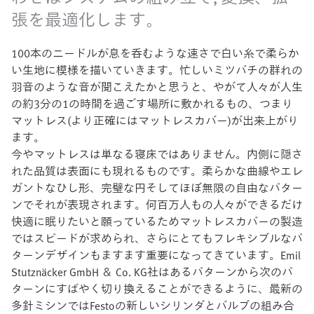
張を最適化します。
100本のニードルが息を呑むような速さで白い糸で柔らか
い生地に模様を描いていきます。忙しいミツバチの群れの
羽音のような音が聞こえたかと思うと、やがて人々が人生
の約3分の1の時間を過ごす場所に敷かれるもの、つまり
マットレス(より正確にはマットレスカバー)が出来上がり
ます。
今やマットレスは単なる寝床ではありません。内側に隠さ
れた品質は表面にも現れるものです。柔らかな曲線やエレ
ガントなひし形、完璧な円そしてほぼ無限の自由なパター
ンでそれが表現されます。何百万人もの人々ができるだけ
快適に眠りたいと願っているためマットレスカバーの製造
ではスピードが求められ、さらにとてもフレキシブルなパ
ターンデザインもますます重要になってきています。Emil
Stutznäcker GmbH ＆ Co. KG社はあるパターンから次のパ
ターンにすばやく切り換えることができるように、最新の
多針ミシンではFestoの新しいシリンダとバルブの組み合