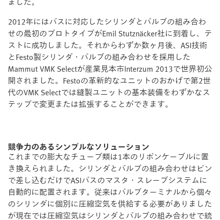
ました。
2012年にはバスに対応したシリンダとバルブの組み合わ
せの最初のプロトタイプがEmil Stutznäcker社に到着し、テ
ストに成功しました。それからわずか数ヶ月後、ASI技術
とFesto製シリンダ・バルブの組み合わせを採用した
Mammut VMK Selectが産業見本市Interzum 2013で世界初公
開されました。Festoの革新的なユニットのおかげで第2世
代のVMK Selectでは縫製ユニットの基本装備をわずかなス
テップで変更または拡張することができます。
競争力のあるシンプルなソリューション
これまでの膨大なチューブ類は1本のリボンケーブルに置
き換えられました。シリンダとバルブの組み合わせはピン
で差し込むだけでASIバスのマスタ・スレーブシステムに
自動的に配置されます。従来はバルブターミナルから個々
のシリンダに個別に圧縮空気を供給する必要がありました
が現在では圧縮空気はシリンダとバルブの組み合わせで統