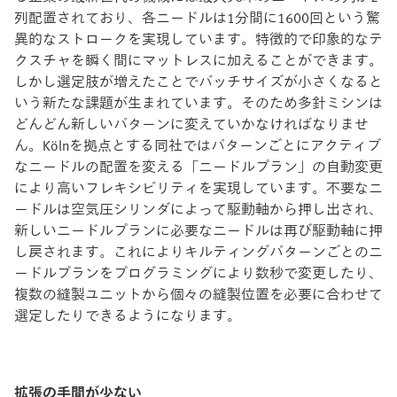
列配置されており、各ニードルは1分間に1600回という驚
異的なストロークを実現しています。特徴的で印象的なテ
クスチャを瞬く間にマットレスに加えることができます。
しかし選定肢が増えたことでバッチサイズが小さくなると
いう新たな課題が生まれています。そのため多針ミシンは
どんどん新しいパターンに変えていかなければなりませ
ん。Kölnを拠点とする同社ではパターンごとにアクティブ
なニードルの配置を変える「ニードルプラン」の自動変更
により高いフレキシビリティを実現しています。不要なニ
ードルは空気圧シリンダによって駆動軸から押し出され、
新しいニードルプランに必要なニードルは再び駆動軸に押
し戻されます。これによりキルティングパターンごとのニ
ードルプランをプログラミングにより数秒で変更したり、
複数の縫製ユニットから個々の縫製位置を必要に合わせて
選定したりできるようになります。
拡張の手間が少ない