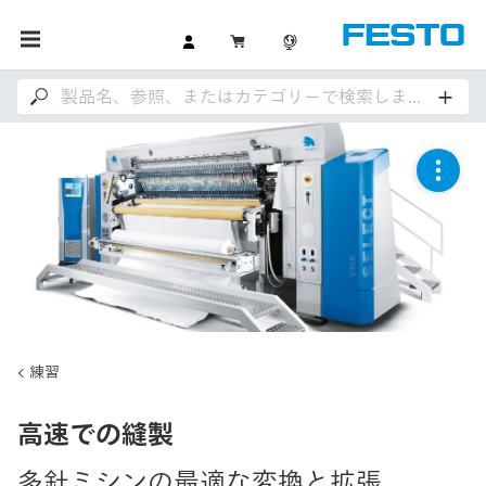
練習
高速での縫製
多針ミシンの最適な変換と拡張