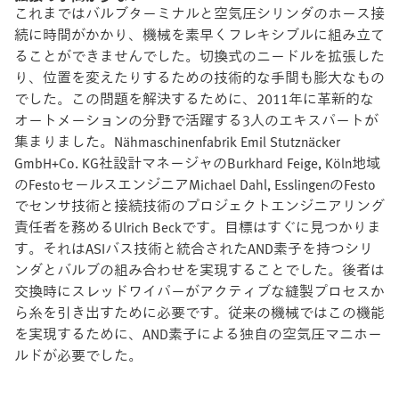
これまではバルブターミナルと空気圧シリンダのホース接
続に時間がかかり、機械を素早くフレキシブルに組み立て
ることができませんでした。切換式のニードルを拡張した
り、位置を変えたりするための技術的な手間も膨大なもの
でした。この問題を解決するために、2011年に革新的な
オートメーションの分野で活躍する3人のエキスパートが
集まりました。Nähmaschinenfabrik Emil Stutznäcker
GmbH+Co. KG社設計マネージャのBurkhard Feige, Köln地域
のFestoセールスエンジニアMichael Dahl, EsslingenのFesto
でセンサ技術と接続技術のプロジェクトエンジニアリング
責任者を務めるUlrich Beckです。目標はすぐに見つかりま
す。それはASIバス技術と統合されたAND素子を持つシリ
ンダとバルブの組み合わせを実現することでした。後者は
交換時にスレッドワイパーがアクティブな縫製プロセスか
ら糸を引き出すために必要です。従来の機械ではこの機能
を実現するために、AND素子による独自の空気圧マニホー
ルドが必要でした。