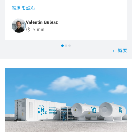
たシステムの自動化をお望みなら、無視できない重
続きを読む
要な質問があります：どのバルブターミナルが適切
か？ アプリケーションによって要件が大きく異な
Valentin Buleac
るため、答えを一般化することはできません。 だ
5 min
からこそ、最も重要な基準に従って選定を構成する
価値があります。 今日納得でき、明日も成長でき
る解決策が見つかるはずです。
概要