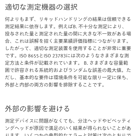
適切な測定機器の選択
何よりもまず、リキッドハンドリングの結果は信頼できる
測定結果に依存します。例えばB. 不十分な測定により、
投与された量と測定された量の間に大きな不一致がある場
合、これは誤解を招く主要業績評価指標につながります。
したがって、適切な測定装置を使用することが非常に重要
です。ISO 8655とISO 23783には次のようなさまざまな測
定方法と条件が記載されています。 B. さまざまな容量範
囲で許容される系統的およびランダムな誤差の最大値。た
だし、基本的な要件は環境条件を可能な限り一定に保ち、
外部と内部の両方の影響を排除することです。
外部の影響を避ける
測定デバイスに問題がなくても、分注ヘッドやピペッティ
ングヘッドが原因で満足のいく結果が得られないことがあ
ります。いくつかの典型的なエラーと対策は次のとおりで