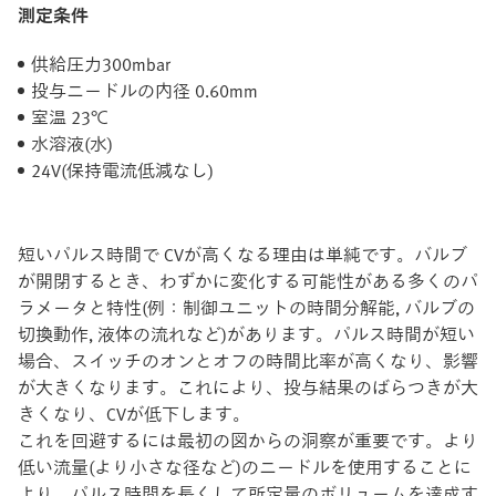
測定条件
供給圧力300mbar
投与ニードルの内径 0.60mm
室温 23℃
水溶液(水)
24V(保持電流低減なし)
短いパルス時間で CVが高くなる理由は単純です。バルブ
が開閉するとき、わずかに変化する可能性がある多くのパ
ラメータと特性(例：制御ユニットの時間分解能, バルブの
切換動作, 液体の流れなど)があります。パルス時間が短い
場合、スイッチのオンとオフの時間比率が高くなり、影響
が大きくなります。これにより、投与結果のばらつきが大
きくなり、CVが低下します。
これを回避するには最初の図からの洞察が重要です。より
低い流量(より小さな径など)のニードルを使用することに
より、パルス時間を長くして所定量のボリュームを達成す