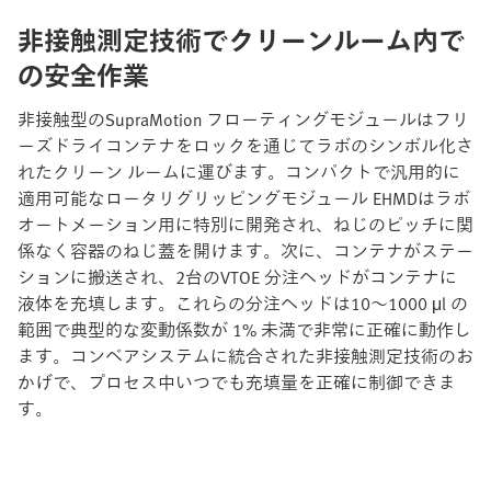
非接触測定技術でクリーンルーム内で
の安全作業
非接触型のSupraMotion フローティングモジュールはフリ
ーズドライコンテナをロックを通じてラボのシンボル化さ
れたクリーン ルームに運びます。コンパクトで汎用的に
適用可能なロータリグリッピングモジュール EHMDはラボ
オートメーション用に特別に開発され、ねじのピッチに関
係なく容器のねじ蓋を開けます。次に、コンテナがステー
ションに搬送され、2台のVTOE 分注ヘッドがコンテナに
液体を充填します。これらの分注ヘッドは10～1000 μl の
範囲で典型的な変動係数が 1% 未満で非常に正確に動作し
ます。コンベアシステムに統合された非接触測定技術のお
かげで、プロセス中いつでも充填量を正確に制御できま
す。