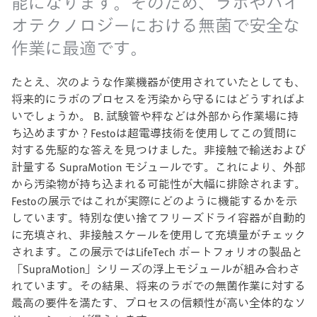
能になります。そのため、ラボやバイ
オテクノロジーにおける無菌で安全な
作業に最適です。
たとえ、次のような作業機器が使用されていたとしても、
将来的にラボのプロセスを汚染から守るにはどうすればよ
いでしょうか。 B. 試験管や秤などは外部から作業場に持
ち込めますか？Festoは超電導技術を使用してこの質問に
対する先駆的な答えを見つけました。非接触で輸送および
計量する SupraMotion モジュールです。これにより、外部
から汚染物が持ち込まれる可能性が大幅に排除されます。
Festoの展示ではこれが実際にどのように機能するかを示
しています。特別な使い捨てフリーズドライ容器が自動的
に充填され、非接触スケールを使用して充填量がチェック
されます。この展示ではLifeTech ポートフォリオの製品と
「SupraMotion」シリーズの浮上モジュールが組み合わさ
れています。その結果、将来のラボでの無菌作業に対する
最高の要件を満たす、プロセスの信頼性が高い全体的なソ