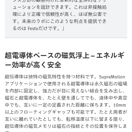
ューションを設計できます。これは非接触処
理により正確で信頼性が高く、ほぼ無公害で
す。未来のラボにこのような利点を提供でき
るのは Festoだけです。」
超電導体ベースの磁気浮上 – エネルギ
ー効率が高く安全
超伝導体は独特の磁気特性を持つ材料です。SupraMotion
アプリケーションで使用される超電導体は永久磁石の磁場
を内部に固定し、強力だが目に見えない結合を生み出し、
磁石と超電導体を、たとえ壁を通してでも、液体中や真空
中でも、互いに一定の定義された距離に保ちます。10mm
以上のフローティングギャップも可能です。たとえ両者が
互いに離れていたとしても、転移温度以下に留まる限り、
超伝導体の磁気メモリは磁石の指紋とその位置を保存しま