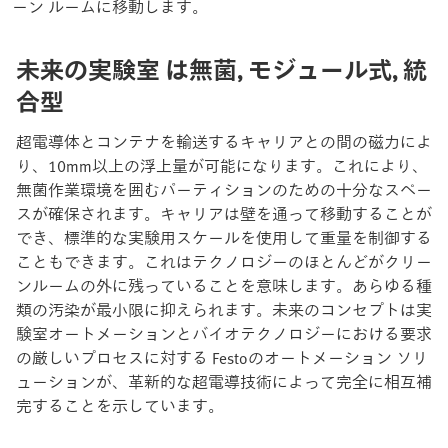
ーン ルームに移動します。
未来の実験室
は無菌, モジュール式, 統
合型
超電導体とコンテナを輸送するキャリアとの間の磁力によ
り、10mm以上の浮上量が可能になります。これにより、
無菌作業環境を囲むパーティションのための十分なスペー
スが確保されます。キャリアは壁を通って移動することが
でき、標準的な実験用スケールを使用して重量を制御する
こともできます。これはテクノロジーのほとんどがクリー
ンルームの外に残っていることを意味します。あらゆる種
類の汚染が最小限に抑えられます。未来のコンセプトは実
験室オートメーションとバイオテクノロジーにおける要求
の厳しいプロセスに対する Festoのオートメーション ソリ
ューションが、革新的な超電導技術によって完全に相互補
完することを示しています。