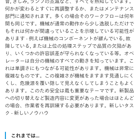
音, きしみ, ランプの点滅など、すべてを熟知しています。
何かが変わるとすぐに再調整するか、またはメンテナンス
部門に通知されます。多くの場合そのワークフローは何年
間も同じです。機械が通常の動作から少し逸脱しただけで
もそれは何かが間違っていることを示唆している可能性が
あります - 例えば機械のコンポーネントが緩んでいる, 故
障している, または上位の処理ステップで品質の欠陥があ
り、いくつかの許容誤差が守られなくなっている等。オペ
レーターは自分の機械のすべての動きを知っています。こ
れは単調さにもつながる可能性があります。機械は非常に
複雑なものです。この複雑さが機械をますます見通しにく
くし、危険源を覆い隠して見えなくしてしまうこともよく
あります。このため安全は最も重要なテーマです。新製品
への切り替えなど製造内容に変更があった場合はほとんど
の場合、作業者を再訓練する必要があります。新しいタス
ク - 新しいノウハウ
これまでは...