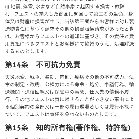
(j) 地震, 落雷, ⽔害など⾃然事象に起因する損害・故障
4. フエストの納入した商品に起因して第三者の生命、身
体又は財産に損害が生じ、当該第三者からお客様に対し製
造物責任に基づく請求その他の損害賠償請求があったとき
は、お客様からフエストへの通知に基づき、その責任と費
用負担につきフエストとお客様にて協議のうえ、処理解決
するものとします。
第14条 不可抗力免責
天災地変、戦争、暴動、内乱、疫病その他の不可抗力、法
令の制定・改廃、公権力による命令・処分、争議行為、輸
送機関・通信回線又は保管中の事故、仕入先の債務不履
行、その他フエストの責に帰することができない事由によ
る個別契約の全部又は一部の履行遅滞若しくは履行不能に
ついて、フエストは責任を負わないものとします。
第15条 知的所有権(著作権、特許権)