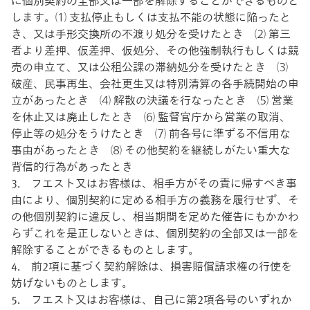
に個別契約の全部又は一部を解除することができるものと
します。⑴ 支払停止もしくは支払不能の状態に陥ったと
き、又は手形交換所の不渡り処分を受けたとき ⑵ 第三
者より差押、仮差押、仮処分、その他強制執行もしくは競
売の申立て、又は公租公課の滞納処分を受けたとき ⑶
破産、民事再生、会社更生又は特別清算の各手続開始の申
立があったとき ⑷ 解散の決議を行なったとき ⑸ 営業
を休止又は廃止したとき ⑹ 監督官庁から営業の取消、
停止等の処分をうけたとき ⑺ 前各号に準ずる不信用な
事由があったとき ⑻ その他契約を継続しがたい重大な
背信的行為があったとき
3. フエスト又はお客様は、相手方がその責に帰すべき事
由により、個別契約に定める相手方の義務を履行せず、そ
の他個別契約に違反し、相当期間を定めた催告にもかかわ
らずこれを是正しないときは、個別契約の全部又は一部を
解除することができるものとします。
4. 前2項に基づく契約解除は、損害賠償請求権の行使を
妨げないものとします。
5. フエスト又はお客様は、自己に第2項各号のいずれか