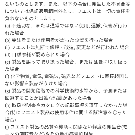
ないものとします。また、以下の場合に発⽣した不具合等
については保証適⽤範囲外とし、フエストは⼀切の責任を
負わないものとします。
(a) 不適切な、または通常ではない使⽤, 運搬, 保管が⾏わ
れた場合
(b) 発注者または使⽤者が誤った設置を⾏った場合
(c) フエストに無断で修理・改造, 変更などが⾏われた場合
(d) ⾃然摩耗が認められた場合
(e) 製品を誤って取り扱った場合、または乱暴に取り扱っ
た場合
(f) 化学物質, 電気, 電磁波, 磁界などフエストに直接起因し
ない影響を製品がうけた場合
(g) 製品の開発段階での科学技術的⽔準から、予測または
回避することが困難な瑕疵があった場合
(h) 取扱説明書やカタログの記載事項を遵守しなかった場
合(特にフエスト製品の使⽤条件に関する諸注意を怠った
場合)
(i) フエスト製品の品質や機能に関係ない軽度の発⽣⾳(モ
ータの回転⾳など)やその他の感覚的現象