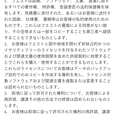
1. フエストは図面、 ソフトウェア、 文書、 装置に関す
るすべての著作権、 特許権、 登録意匠の法的保護権を保
有します。見積書に添付された、あるいはお客様に送付さ
れた図面、 仕様書、 書類等はお客様の私的使用のための
ものです。これらはフエストの書面による同意がない限
り、その全体または一部をコピーすることも第三者へ提供
することもできないものとします。
2. お客様はフエストと国や地域を問わず非独占的かつロ
イヤリティフリーのライセンスを付与されたソフトウェア
および関連文書の使用期間を含めた許諾契約に同意するこ
とでこれらを購入・使用することができるものとします。
これらのライセンスについてお客様はデータのバックアッ
プ目的でのみコピーを作成する権利を有し、ライセンス対
象ソフトウェアおよび関連文書を複製または変更すること
は認められないものとします。
3. 前項に従って許可された権利について、お客様による
再許諾、譲渡その他の方法での移管は認められないものと
します。
4. お客様は前項に従って許可された権利の再許諾、譲渡