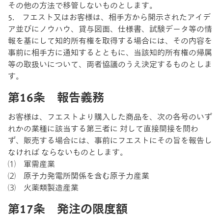
その他の方法で移管しないものとします。
5. フエスト又はお客様は、相手方から開示されたアイデ
ア並びにノウハウ、貸与図面、仕様書、試験データ等の情
報を基にして知的所有権を取得する場合には、その内容を
事前に相手方に通知するとともに、当該知的所有権の帰属
等の取扱いについて、両者協議のうえ決定するものとしま
す。
第16条 報告義務
お客様は、フエストより購入した商品を、次の各号のいず
れかの業種に該当する第三者に 対して直接間接を問わ
ず、販売する場合には、事前にフエストにその旨を報告し
なければ ならないものとします。
⑴ 軍需産業
⑵ 原子力発電所関係を含む原子力産業
⑶ 火薬類製造産業
第17条 発注の限度額