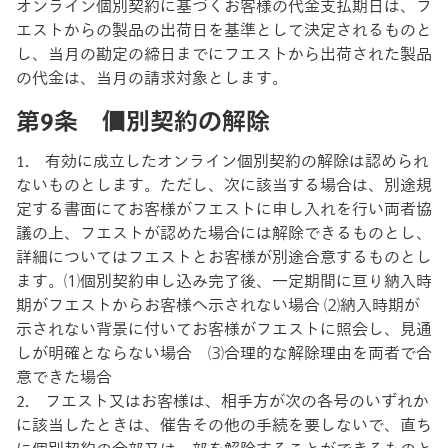
オンライン個別契約に基づくお客様の代金支払期日は、フ
エストからの製品の出荷日を基準として決定されるものと
し、当月の勘定の締日までにフエストから出荷された製品
の代金は、当月の請求対象とします。
第9条 個別契約の解除
1. 有効に成立したオンライン個別契約の解除は認められ
ないものとします。ただし、次に該当する場合は、別途規
定する書面にてお客様がフエストに申し入れを行い両者協
議の上、フエストが認めた場合には解除できるものとし、
詳細についてはフエストとお客様が別途合意するものとし
ます。⑴個別契約申し込み完了後、一定期間に亘り納入時
期がフエストからお客様へ示されない場合 ⑵納入時期が
示されない背景に付いてお客様がフエストに照会し、見通
しが明確とならない場合 ⑶合理的な解除理由を両者で合
意できた場合
2. フエスト又はお客様は、相手方が次の各号のいずれか
に該当したときは、催告その他の手続を要しないで、直ち