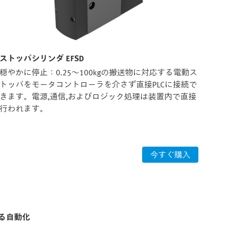
ストッパシリンダ EFSD
回転
穏やかに停止：0.25〜100kgの搬送物に対応する電動ス
ロ
トッパをモータコントローラを介さず直接PLCに接続で
シ
きます。電源,通信,およびロジック処理は装置内で直接
回
行われます。
今すぐ購入
る自動化