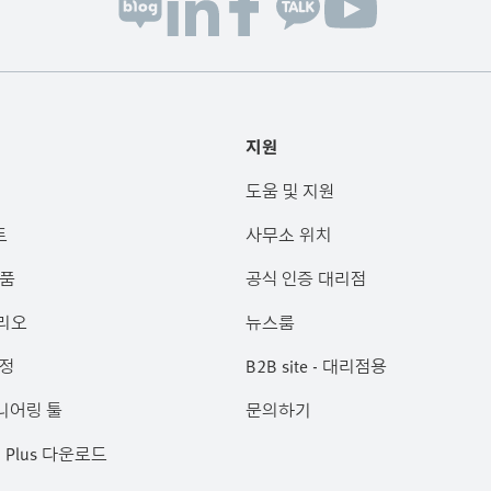
지원
도움 및 지원
트
사무소 위치
제품
공식 인증 대리점
리오
뉴스룸
과정
B2B site - 대리점용
니어링 툴
문의하기
ch Plus 다운로드