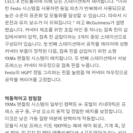
CECC-X 컨트롤러에 의해 모든 스테이션에서 제어됩니다. "이러
한 Festo 시스템을 사용하면 동일 파츠가 반복해서 사용되므로
높은 수준의 표준화 및 모듈화를 달성할 수 있습니다. 따라서 시
운전과 유지 보수가 더 쉬워집니다." 라고 McGuinness가 설명
했습니다. 커넥터 제조를 위한 조립 라인 중 하나는 접촉 핀의 삽
입에서부터 압착, 접촉 핀 굽힘이라는 3개의 중앙 스테이션으로
구성되어 있습니다. 첫 번째 스테이션에서 공작물 캐리어에 성형
커넥터 부품이 장착된 다음, 접촉 핀을 삽입하기 위한 소형
YXMx 핸들링 시스템이 배치됩니다. 두 번째 스테이션에서 서보
프레스는 커넥터 하우징으로 접촉 핀을 누릅니다.
Festo의 HGPT 정밀 그리퍼는 핀을 눌렀을 때 커넥터 하우징으로
공작물 캐리어를 고정합니다.
역동적이고 정밀함
YXMx 핸들링 시스템의 일부인 컴팩트 H- 포털의 키네마틱은 프
레스 공구 중, 구성 요소의 동적 및 정밀한 배치를 보장합니다.
이것은 낮은 가동 질량 덕분에 완벽하게 작동합니다.
모듈식 서보 프레스 키트 YJKP에는 폐쇄 제어 회로, 기계 축, 모
션 제어, 힘 감지 및 해당 애플리케이션 소프트웨어가 있는 서보