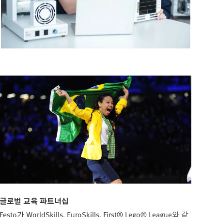
글로벌 교육 파트너십
Festo가 WorldSkills, EuroSkills, First® Lego® League와 같