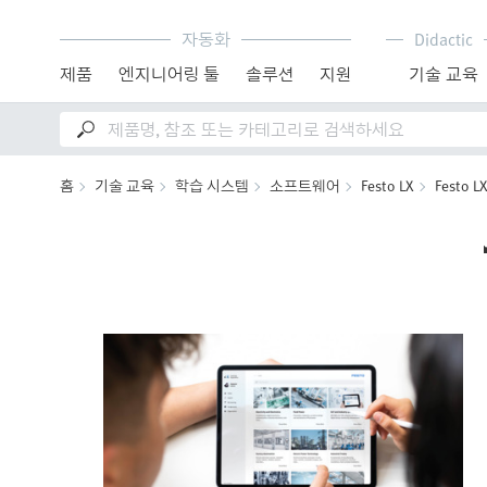
자동화
Didactic
제품
엔지니어링 툴
솔루션
지원
기술 교육
홈
기술 교육
학습 시스템
소프트웨어
Festo LX
Festo LX