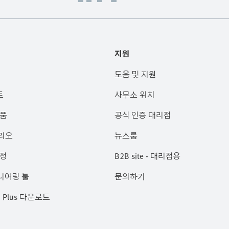
지원
도움 및 지원
트
사무소 위치
제품
공식 인증 대리점
리오
뉴스룸
과정
B2B site - 대리점용
니어링 툴
문의하기
ch Plus 다운로드