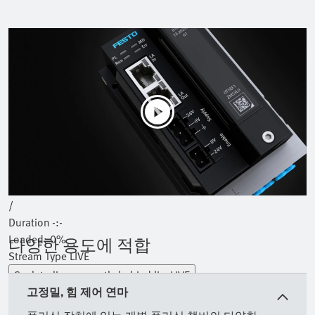
Play
Mute
Current Time
0:00
/
Duration
-:-
Loaded
:
0%
다양한 용도에 적합
Stream Type
LIVE
Seek to live, currently behind live
LIVE
고정밀, 힘 제어 연마
Remaining Time
-
-:-