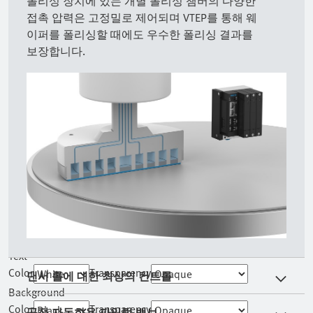
폴리싱 장치에 있는 개별 폴리싱 챔버의 다양한
1x
접촉 압력은 고정밀로 제어되며 VTEP를 통해 웨
Playback Rate
이퍼를 폴리싱할 때에도 우수한 폴리싱 결과를
보장합니다.
Chapters
Chapters
Descriptions
descriptions off
, selected
Subtitles
subtitles off
, selected
Audio Track
Fullscreen
This is a modal window.
Beginning of dialog window. Escape will cancel and close the
window.
Text
Color
Transparency
댄서 롤에 대한 최상의 컨트롤
Background
Color
Transparency
공정 자동화용 파일럿 밸브