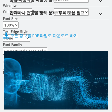
Window
Color
Transparency
압력이나 진공을 통해 분배, 투여 또는 펌프
Font Size
Text Edge Style
모든 정보를 PDF 파일로 다운로드 하기
Font Family
Reset
restore all settings to the default values
Done
Close Modal Dialog
End of dialog window.