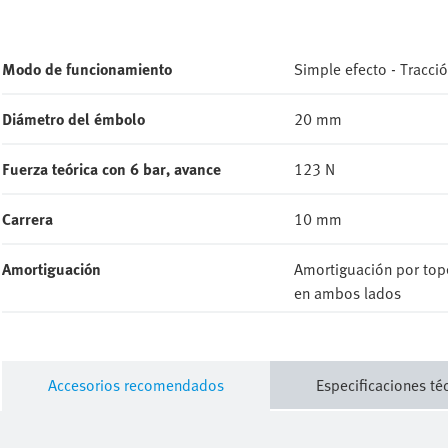
Modo de funcionamiento
Simple efecto - Trac
Diámetro del émbolo
20 mm
Fuerza teórica con 6 bar, avance
123 N
Carrera
10 mm
Amortiguación
Amortiguación por top
en ambos lados
Accesorios recomendados
Especificaciones té
Encuentre el accesorio perfecto que complet