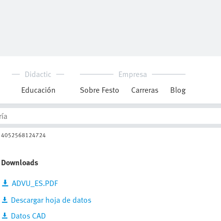
Cilindro compacto
AEVUZ-20-10-A-P-A
157263
Código de barras / GTIN :
4052568124724
Downloads
ADVU_ES.PDF
Descargar hoja de datos
Datos CAD