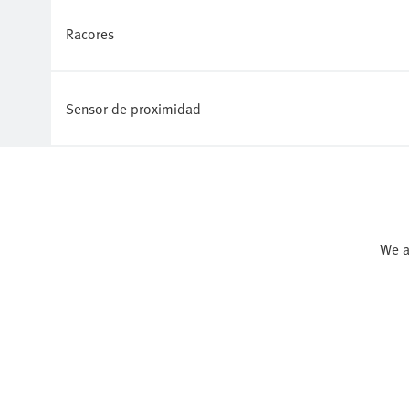
Racores
Sensor de proximidad
We a
We a