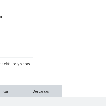
ción
es elásticos/placas
cnicas
Descargas
e el montaje de su producto