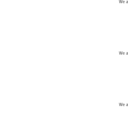
We a
We a