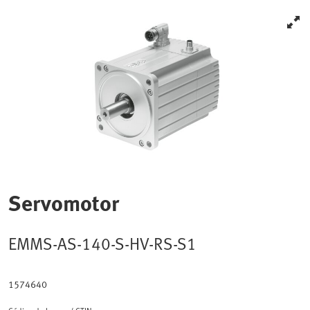
Servomotor
EMMS-AS-140-S-HV-RS-S1
1574640
Código de barras / GTIN :
4052568241582
Downloads
Informaciones sobre productos
Datos CAD