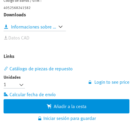
Links
Catálogo de piezas de repuesto
Unidades
Login to see price
Calcular fecha de envío
Añadir a la cesta
Iniciar sesión para guardar
Accesorios recomendados
Descargas
Servomotor
EMMS-AS-140-S-HV-RS-S1
Encuentre el
accesorio perfecto que complete el montaje de su producto