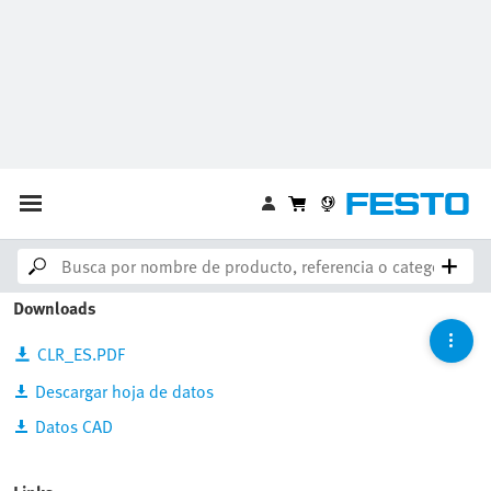
Unidad de sujeción lineal y
giratoria
CLR-25-20-R-P-A
535445
Código de barras / GTIN :
4052568168841
Downloads
CLR_ES.PDF
Descargar hoja de datos
Datos CAD
Links