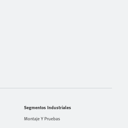
Segmentos Industriales
Montaje Y Pruebas
io
Industria Automovilística Y Proveedores Tier 1