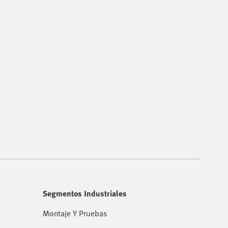
Segmentos Industriales
Montaje Y Pruebas
io
Industria Automovilística Y Proveedores Tier 1