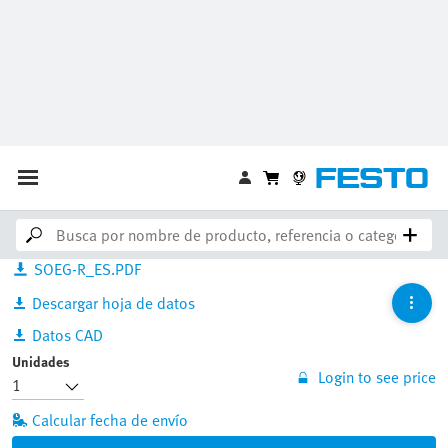
SOEG-RSP-M12-NS-K-2L
537685
Código de barras / GTIN :
4052568173968
Downloads
SOEG-R_ES.PDF
Descargar hoja de datos
Datos CAD
Unidades
Login to see price
Calcular fecha de envío
Añadir a la cesta