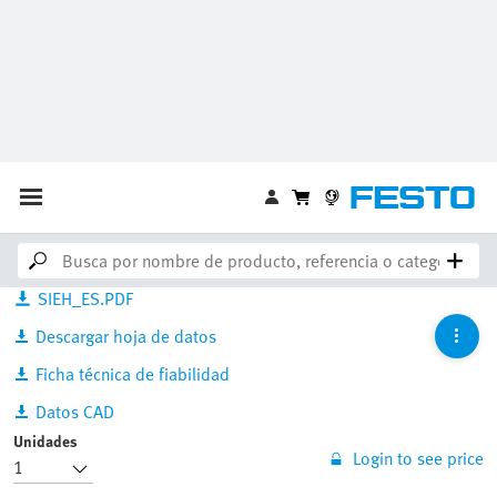
Sensor de proximidad
SIEH-M18B-NS-K-L-CR
538258
Código de barras / GTIN :
4052568175481
Downloads
SIEH_ES.PDF
Descargar hoja de datos
Ficha técnica de fiabilidad
Datos CAD
Unidades
Login to see price
Calcular fecha de envío