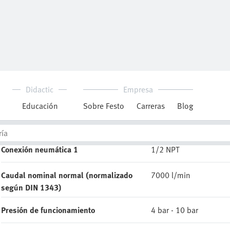
Downloads
MS6N-EE_EN.PDF
Descargar hoja de datos
Ficha técnica de fiabilidad
Datos CAD
Conexión neumática 1
1/2 NPT
Caudal nominal normal (normalizado
7000 l/min
según DIN 1343)
Presión de funcionamiento
4 bar - 10 bar
Tipo de accionamiento
Eléctrico