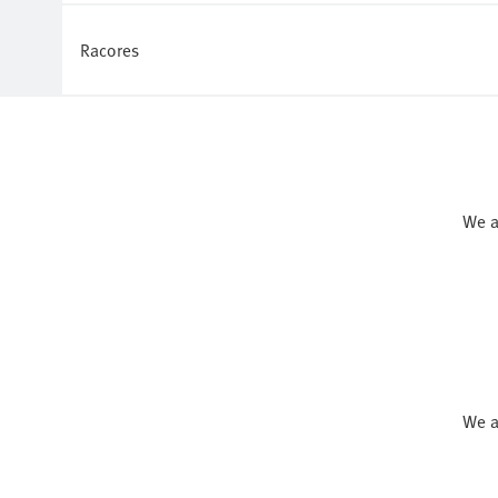
Racores
We a
We a